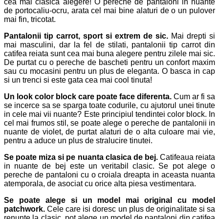
cea mai clasica alegere! O pereche de pantaloni in nuante
de portocaliu-ocru, arata cel mai bine alaturi de o un pulover
mai fin, tricotat.
Pantalonii tip carrot, sport si extrem de sic.
Mai drepti si
mai masculini, dar la fel de stilati, pantalonii tip carrot din
catifea reiata sunt cea mai buna alegere pentru zilele mai sic.
De purtat cu o pereche de bascheti pentru un confort maxim
sau cu mocasini pentru un plus de eleganta. O basca in cap
si un trenci si este gata cea mai cool tinuta!
Un look color block care poate face diferenta.
Cum ar fi sa
se incerce sa se sparga toate codurile, cu ajutorul unei tinute
in cele mai vii nuante? Este principiul tendintei color block. In
cel mai frumos stil, se poate alege o pereche de pantalonii in
nuante de violet, de purtat alaturi de o alta culoare mai vie,
pentru a aduce un plus de stralucire tinutei.
Se poate miza si pe nuanta clasica de bej.
Catifeaua reiata
in nuante de bej este un veritabil clasic. Se pot alege o
pereche de pantaloni cu o croiala dreapta in aceasta nuanta
atemporala, de asociat cu orice alta piesa vestimentara.
Se poate alege si un model mai original cu model
patchwork.
Cele care isi doresc un plus de originalitate si sa
renunte la clasic, pot alege un model de pantaloni din catifea