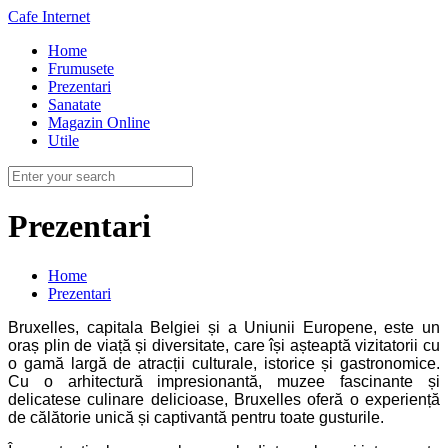
Cafe Internet
Home
Frumusete
Prezentari
Sanatate
Magazin Online
Utile
Prezentari
Home
Prezentari
Bruxelles, capitala Belgiei și a Uniunii Europene, este un
oraș plin de viață și diversitate, care își așteaptă vizitatorii cu
o gamă largă de atracții culturale, istorice și gastronomice.
Cu o arhitectură impresionantă, muzee fascinante și
delicatese culinare delicioase, Bruxelles oferă o experiență
de călătorie unică și captivantă pentru toate gusturile.