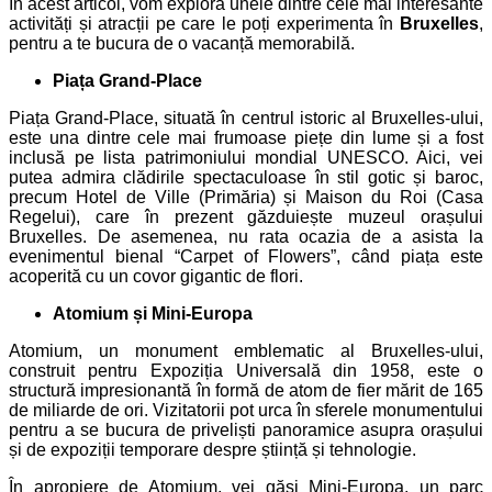
În acest articol, vom explora unele dintre cele mai interesante
activități și atracții pe care le poți experimenta în
Bruxelles
,
pentru a te bucura de o vacanță memorabilă.
Piața Grand-Place
Piața Grand-Place, situată în centrul istoric al Bruxelles-ului,
este una dintre cele mai frumoase piețe din lume și a fost
inclusă pe lista patrimoniului mondial UNESCO. Aici, vei
putea admira clădirile spectaculoase în stil gotic și baroc,
precum Hotel de Ville (Primăria) și Maison du Roi (Casa
Regelui), care în prezent găzduiește muzeul orașului
Bruxelles. De asemenea, nu rata ocazia de a asista la
evenimentul bienal “Carpet of Flowers”, când piața este
acoperită cu un covor gigantic de flori.
Atomium și Mini-Europa
Atomium, un monument emblematic al Bruxelles-ului,
construit pentru Expoziția Universală din 1958, este o
structură impresionantă în formă de atom de fier mărit de 165
de miliarde de ori. Vizitatorii pot urca în sferele monumentului
pentru a se bucura de priveliști panoramice asupra orașului
și de expoziții temporare despre știință și tehnologie.
În apropiere de Atomium, vei găsi Mini-Europa, un parc