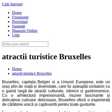
Cafe Internet
Home
Frumusete
Prezentari
Sanatate
Magazin Online
Utile
atractii turistice Bruxelles
Home
atractii turistice Bruxelles
Bruxelles, capitala Belgiei și a Uniunii Europene, este un
oraș plin de viață și diversitate, care își așteaptă vizitatorii cu
o gamă largă de atracții culturale, istorice și gastronomice.
Cu o arhitectură impresionantă, muzee fascinante și
delicatese culinare delicioase, Bruxelles oferă o experiență
de călătorie unică și captivantă pentru toate gusturile.