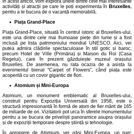
În acest articol, vom explora unele dintre cele mai interesante
activități și atracții pe care le poți experimenta în
Bruxelles
,
pentru a te bucura de o vacanță memorabilă.
Piața Grand-Place
Piața Grand-Place, situată în centrul istoric al Bruxelles-ului,
este una dintre cele mai frumoase piețe din lume și a fost
inclusă pe lista patrimoniului mondial UNESCO. Aici, vei
putea admira clădirile spectaculoase în stil gotic și baroc,
precum Hotel de Ville (Primăria) și Maison du Roi (Casa
Regelui), care în prezent găzduiește muzeul orașului
Bruxelles. De asemenea, nu rata ocazia de a asista la
evenimentul bienal “Carpet of Flowers”, când piața este
acoperită cu un covor gigantic de flori.
Atomium și Mini-Europa
Atomium, un monument emblematic al Bruxelles-ului,
construit pentru Expoziția Universală din 1958, este o
structură impresionantă în formă de atom de fier mărit de 165
de miliarde de ori. Vizitatorii pot urca în sferele monumentului
pentru a se bucura de priveliști panoramice asupra orașului
și de expoziții temporare despre știință și tehnologie.
În apropiere de Atomium, vei găsi Mini-Europa, un parc