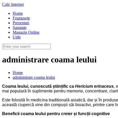
Cafe Internet
Home
Frumusete
Prezentari
Sanatate
Magazin Online
Utile
administrare coama leului
Home
administrare coama leului
Coama leului, cunoscută științific ca
Hericium erinaceus
, 
mai populară în suplimente pentru memorie, concentrare, clarit
Este folosită în medicina tradițională asiatică, dar și în prod
această ciupercă vine din compușii săi bioactivi, printre care he
Beneficii coama leului pentru creier și funcții cognitive