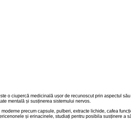
este o ciupercă medicinală ușor de recunoscut prin aspectul său 
ate mentală și susținerea sistemului nervos.
use moderne precum capsule, pulberi, extracte lichide, cafea func
ricenonele și erinacinele, studiați pentru posibila susținere a să