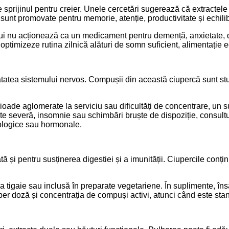
 sprijinul pentru creier. Unele cercetări sugerează că extractele d
sunt promovate pentru memorie, atenție, productivitate și echili
ului nu acționează ca un medicament pentru demență, anxietate, d
și optimizeze rutina zilnică alături de somn suficient, alimentație e
tatea sistemului nervos. Compușii din această ciupercă sunt stud
ade aglomerate la serviciu sau dificultăți de concentrare, un su
te severă, insomnie sau schimbări bruște de dispoziție, consul
urologice sau hormonale.
 și pentru susținerea digestiei și a imunității. Ciupercile conțin 
 la tigaie sau inclusă în preparate vegetariene. În suplimente, în
per doză și concentrația de compuși activi, atunci când este sta