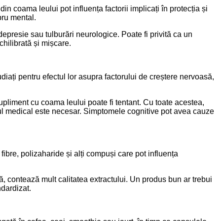
in coama leului pot influența factorii implicați în protecția și
bru mental.
epresie sau tulburări neurologice. Poate fi privită ca un
chilibrată și mișcare.
iați pentru efectul lor asupra factorului de creștere nervoasă,
pliment cu coama leului poate fi tentant. Cu toate acestea,
tul medical este necesar. Simptomele cognitive pot avea cauze
fibre, polizaharide și alți compuși care pot influența
să, contează mult calitatea extractului. Un produs bun ar trebui
ndardizat.