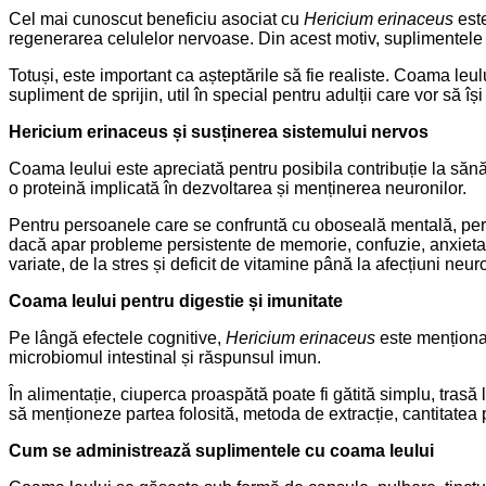
Cel mai cunoscut beneficiu asociat cu
Hericium erinaceus
este
regenerarea celulelor nervoase. Din acest motiv, suplimentele 
Totuși, este important ca așteptările să fie realiste. Coama le
supliment de sprijin, util în special pentru adulții care vor să î
Hericium erinaceus și susținerea sistemului nervos
Coama leului este apreciată pentru posibila contribuție la sănă
o proteină implicată în dezvoltarea și menținerea neuronilor.
Pentru persoanele care se confruntă cu oboseală mentală, perio
dacă apar probleme persistente de memorie, confuzie, anxieta
variate, de la stres și deficit de vitamine până la afecțiuni ne
Coama leului pentru digestie și imunitate
Pe lângă efectele cognitive,
Hericium erinaceus
este menționată
microbiomul intestinal și răspunsul imun.
În alimentație, ciuperca proaspătă poate fi gătită simplu, trasă
să menționeze partea folosită, metoda de extracție, cantitatea 
Cum se administrează suplimentele cu coama leului