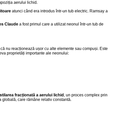
poziția aerului lichid.
itoare
atunci când era introdus într-un tub electric. Ramsay a
es Claude
a fost primul care a utilizat neonul într-un tub de
că nu reacționează ușor cu alte elemente sau compuși. Este
teva proprietăți importante ale neonului:
stilarea fracționată a aerului lichid
, un proces complex prin
ea globală, care rămâne relativ constantă.