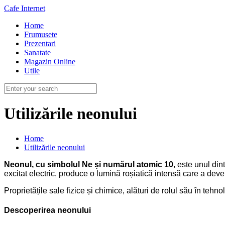
Cafe Internet
Home
Frumusete
Prezentari
Sanatate
Magazin Online
Utile
Utilizările neonului
Home
Utilizările neonului
Neonul, cu simbolul
Ne
și numărul atomic
10
, este unul din
excitat electric, produce o lumină roșiatică intensă care a dev
Proprietățile sale fizice și chimice, alături de rolul său în tehn
Descoperirea neonului