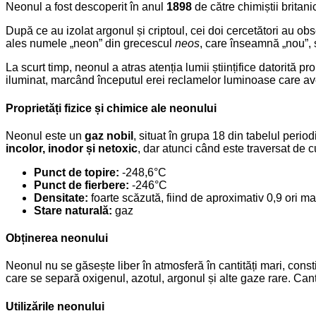
Neonul a fost descoperit în anul
1898
de către chimiștii britani
După ce au izolat argonul și criptoul, cei doi cercetători au o
ales numele „neon” din grecescul
neos
, care înseamnă „nou”, s
La scurt timp, neonul a atras atenția lumii științifice datorită p
iluminat, marcând începutul erei reclamelor luminoase care av
Proprietăți fizice și chimice ale neonului
Neonul este un
gaz nobil
, situat în grupa 18 din tabelul perio
incolor, inodor și netoxic
, dar atunci când este traversat de c
Punct de topire:
-248,6°C
Punct de fierbere:
-246°C
Densitate:
foarte scăzută, fiind de aproximativ 0,9 ori ma
Stare naturală:
gaz
Obținerea neonului
Neonul nu se găsește liber în atmosferă în cantități mari, cons
care se separă oxigenul, azotul, argonul și alte gaze rare. Cant
Utilizările neonului