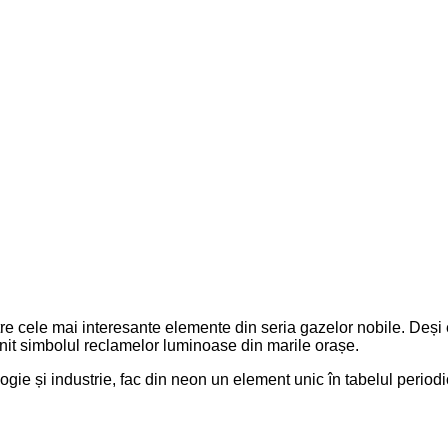
tre cele mai interesante elemente din seria gazelor nobile. Deși es
enit simbolul reclamelor luminoase din marile orașe.
ologie și industrie, fac din neon un element unic în tabelul periodi