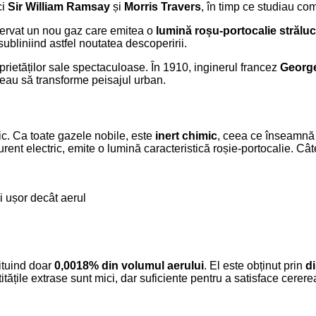
ci
Sir William Ramsay
și
Morris Travers
, în timp ce studiau com
bservat un nou gaz care emitea o
lumină roșu-portocalie străluc
ubliniind astfel noutatea descoperirii.
roprietăților sale spectaculoase. În 1910, inginerul francez
Georg
eau să transforme peisajul urban.
dic. Ca toate gazele nobile, este
inert chimic
, ceea ce înseamnă 
urent electric, emite o lumină caracteristică roșie-portocalie. Câ
i ușor decât aerul
tituind doar
0,0018% din volumul aerului
. El este obținut prin
di
itățile extrase sunt mici, dar suficiente pentru a satisface cerer