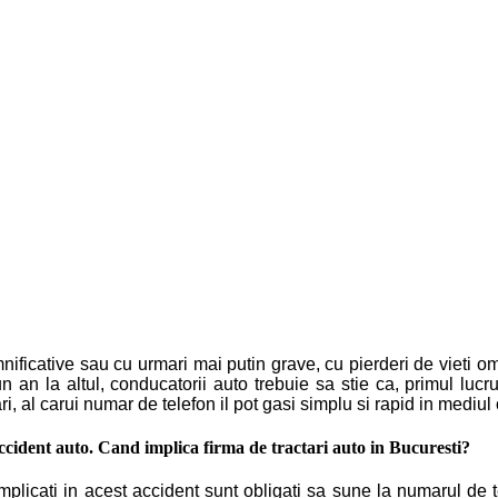
nificative sau cu urmari mai putin grave, cu pierderi de vieti 
an la altul, conducatorii auto trebuie sa stie ca, primul lucru 
ri, al carui numar de telefon il pot gasi simplu si rapid in mediul
 accident auto. Cand implica firma de
tractari auto in Bucuresti
?
implicati in acest accident sunt obligati sa sune la numarul de