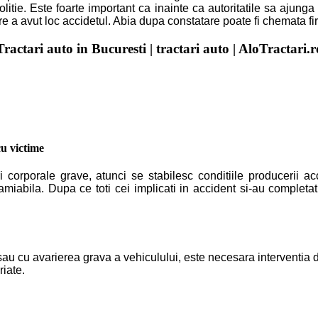
litie. Este foarte important ca inainte ca autoritatile sa ajunga l
care a avut loc accidetul. Abia dupa constatare poate fi chemata 
Tractari auto in Bucuresti
|
tractari auto | AloTractari.r
cu victime
corporale grave, atunci se stabilesc conditiile producerii accid
iabila. Dupa ce toti cei implicati in accident si-au completat
au cu avarierea grava a vehiculului, este necesara interventia d
riate.