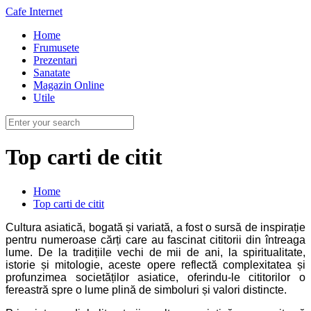
Cafe Internet
Home
Frumusete
Prezentari
Sanatate
Magazin Online
Utile
Top carti de citit
Home
Top carti de citit
Cultura asiatică, bogată și variată, a fost o sursă de inspirație
pentru numeroase cărți care au fascinat cititorii din întreaga
lume. De la tradițiile vechi de mii de ani, la spiritualitate,
istorie și mitologie, aceste opere reflectă complexitatea și
profunzimea societăților asiatice, oferindu-le cititorilor o
fereastră spre o lume plină de simboluri și valori distincte.