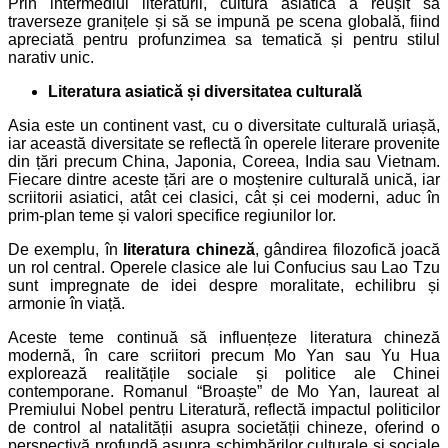
Prin intermediul literaturii, cultura asiatică a reușit să
traverseze granițele și să se impună pe scena globală, fiind
apreciată pentru profunzimea sa tematică și pentru stilul
narativ unic.
Literatura asiatică și diversitatea culturală
Asia este un continent vast, cu o diversitate culturală uriașă,
iar această diversitate se reflectă în operele literare provenite
din țări precum China, Japonia, Coreea, India sau Vietnam.
Fiecare dintre aceste țări are o moștenire culturală unică, iar
scriitorii asiatici, atât cei clasici, cât și cei moderni, aduc în
prim-plan teme și valori specifice regiunilor lor.
De exemplu, în
literatura chineză
, gândirea filozofică joacă
un rol central. Operele clasice ale lui Confucius sau Lao Tzu
sunt impregnate de idei despre moralitate, echilibru și
armonie în viață.
Aceste teme continuă să influențeze literatura chineză
modernă, în care scriitori precum Mo Yan sau Yu Hua
explorează realitățile sociale și politice ale Chinei
contemporane. Romanul “Broaște” de Mo Yan, laureat al
Premiului Nobel pentru Literatură, reflectă impactul politicilor
de control al natalității asupra societății chineze, oferind o
perspectivă profundă asupra schimbărilor culturale și sociale