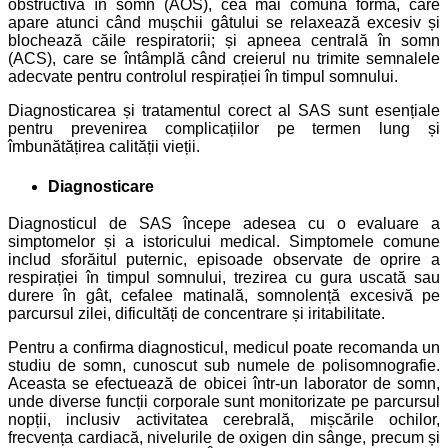
obstructivă în somn (AOS), cea mai comună formă, care
apare atunci când mușchii gâtului se relaxează excesiv și
blochează căile respiratorii; și apneea centrală în somn
(ACS), care se întâmplă când creierul nu trimite semnalele
adecvate pentru controlul respirației în timpul somnului.
Diagnosticarea și tratamentul corect al SAS sunt esențiale
pentru prevenirea complicațiilor pe termen lung și
îmbunătățirea calității vieții.
Diagnosticare
Diagnosticul de SAS începe adesea cu o evaluare a
simptomelor și a istoricului medical. Simptomele comune
includ sforăitul puternic, episoade observate de oprire a
respirației în timpul somnului, trezirea cu gura uscată sau
durere în gât, cefalee matinală, somnolență excesivă pe
parcursul zilei, dificultăți de concentrare și iritabilitate.
Pentru a confirma diagnosticul, medicul poate recomanda un
studiu de somn, cunoscut sub numele de polisomnografie.
Aceasta se efectuează de obicei într-un laborator de somn,
unde diverse funcții corporale sunt monitorizate pe parcursul
nopții, inclusiv activitatea cerebrală, mișcările ochilor,
frecvența cardiacă, nivelurile de oxigen din sânge, precum și