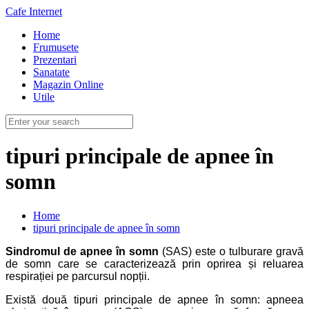
Cafe Internet
Home
Frumusete
Prezentari
Sanatate
Magazin Online
Utile
tipuri principale de apnee în
somn
Home
tipuri principale de apnee în somn
Sindromul de apnee în somn
(SAS) este o tulburare gravă
de somn care se caracterizează prin oprirea și reluarea
respirației pe parcursul nopții.
Există două tipuri principale de apnee în somn: apneea