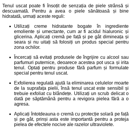
Tenul uscat poate fi însoțit de senzația de piele strânsă și
descuamată. Pentru a avea o piele sănătoasă și bine
hidratată, urmați aceste reguli:
Utilizați creme hidratante bogate în ingrediente
emoliente și umectante, cum ar fi acidul hialuronic și
glicerina. Aplicați cremă pe față și pe gât dimineața și
seara și nu uitați să folosiți un produs special pentru
zona ochilor.
Încercați să evitați produsele de îngrijire cu alcool sau
parfumuri puternice, deoarece acestea pot usca și irita
tenul. Optați pentru produse fără parfum și formulate
special pentru tenul uscat.
Exfolierea regulată ajută la eliminarea celulelor moarte
de la suprafața pielii, însă tenul uscat este sensibil și
trebuie exfoliat cu blândețe. Utilizați un scrub delicat o
dată pe săptămână pentru a revigora pielea fără a o
agresa.
Aplicați întotdeauna o cremă cu protecție solară pe față
și pe gât, prinși asta este importantă pentru a proteja
pielea de efectele nocive ale razelor ultraviolete.