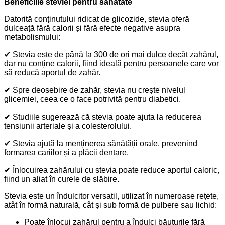
Beneficiile steviei pentru sănătate
Datorită conținutului ridicat de glicozide, stevia oferă
dulceață fără calorii și fără efecte negative asupra
metabolismului:
✔
Stevia este de până la 300 de ori mai dulce decât zahărul,
dar nu conține calorii, fiind ideală pentru persoanele care vor
să reducă aportul de zahăr.
✔
Spre deosebire de zahăr, stevia nu crește nivelul
glicemiei, ceea ce o face potrivită pentru diabetici.
✔
Studiile sugerează că stevia poate ajuta la reducerea
tensiunii arteriale și a colesterolului.
✔
Stevia ajută la menținerea sănătății orale, prevenind
formarea cariilor și a plăcii dentare.
✔
Înlocuirea zahărului cu stevia poate reduce aportul caloric,
fiind un aliat în curele de slăbire.
Stevia este un îndulcitor versatil, utilizat în numeroase rețete,
atât în formă naturală, cât și sub formă de pulbere sau lichid:
Poate înlocui zahărul pentru a îndulci băuturile fără