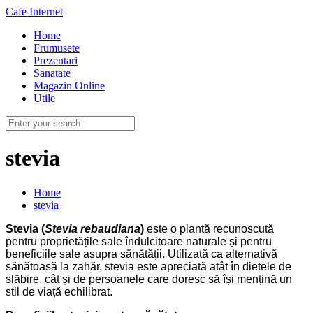
Cafe Internet
Home
Frumusete
Prezentari
Sanatate
Magazin Online
Utile
stevia
Home
stevia
Stevia (
Stevia rebaudiana
)
este o plantă recunoscută
pentru proprietățile sale îndulcitoare naturale și pentru
beneficiile sale asupra sănătății. Utilizată ca alternativă
sănătoasă la zahăr, stevia este apreciată atât în dietele de
slăbire, cât și de persoanele care doresc să își mențină un
stil de viață echilibrat.