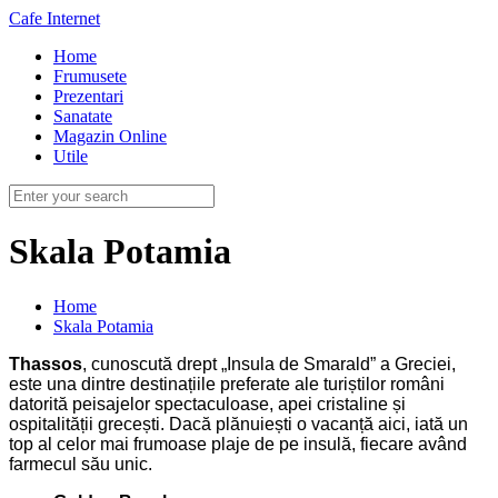
Cafe Internet
Home
Frumusete
Prezentari
Sanatate
Magazin Online
Utile
Skala Potamia
Home
Skala Potamia
Thassos
, cunoscută drept „Insula de Smarald” a Greciei,
este una dintre destinațiile preferate ale turiștilor români
datorită peisajelor spectaculoase, apei cristaline și
ospitalității grecești. Dacă plănuiești o vacanță aici, iată un
top al celor mai frumoase plaje de pe insulă, fiecare având
farmecul său unic.