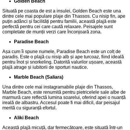
Golden Beach
Situată pe coasta de est a insulei, Golden Beach este una
dintre cele mai populare plaje din Thassos. Cu nisip fin, ape
puțin adânci și facilități pentru familii, această plajă este
perfectă pentru cei care caută relaxare. Peisajele sunt
completate de munții verzi care înconjoară zona.
Paradise Beach
Așa cum îi spune numele, Paradise Beach este un colț de
paradis. Este o plajă cu nisip alb și ape turcoaz, fiind ideală
pentru înot și snorkeling. Datorită valurilor ușoare, această
plajă atrage și iubitorii de sporturi nautice.
Marble Beach (Saliara)
Una dintre cele mai instagramabile plaje din Thassos,
Marble Beach, este renumită pentru pietricelele sale albe de
marmură care reflectă lumina soarelui, oferind apei o nuanță
ireală de albastru. Accesul poate fi mai dificil, dar peisajul
merită cu siguranță efortul.
Aliki Beach
Această plajă micuță, dar fermecătoare, este situată într-un