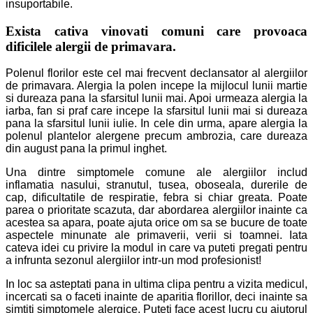
insuportabile.
Exista cativa vinovati comuni care provoaca
dificilele alergii de primavara.
Polenul florilor este cel mai frecvent declansator al alergiilor
de primavara. Alergia la polen incepe la mijlocul lunii martie
si dureaza pana la sfarsitul lunii mai. Apoi urmeaza alergia la
iarba, fan si praf care incepe la sfarsitul lunii mai si dureaza
pana la sfarsitul lunii iulie. In cele din urma, apare alergia la
polenul plantelor alergene precum ambrozia, care dureaza
din august pana la primul inghet.
Una dintre simptomele comune ale alergiilor includ
inflamatia nasului, stranutul, tusea, oboseala, durerile de
cap, dificultatile de respiratie, febra si chiar greata. Poate
parea o prioritate scazuta, dar abordarea alergiilor inainte ca
acestea sa apara, poate ajuta orice om sa se bucure de toate
aspectele minunate ale primaverii, verii si toamnei. Iata
cateva idei cu privire la modul in care va puteti pregati pentru
a infrunta sezonul alergiilor intr-un mod profesionist!
In loc sa asteptati pana in ultima clipa pentru a vizita medicul,
incercati sa o faceti inainte de aparitia florillor, deci inainte sa
simtiti simptomele alergice. Puteti face acest lucru cu ajutorul