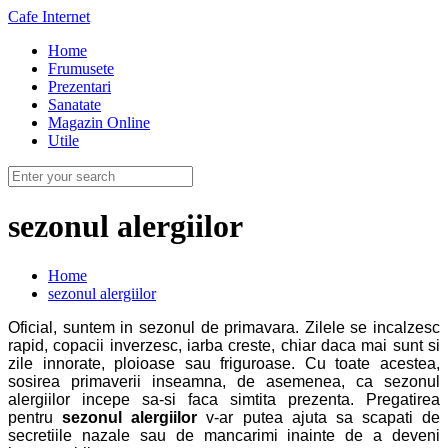
Cafe Internet
Home
Frumusete
Prezentari
Sanatate
Magazin Online
Utile
sezonul alergiilor
Home
sezonul alergiilor
Oficial, suntem in sezonul de primavara. Zilele se incalzesc
rapid, copacii inverzesc, iarba creste, chiar daca mai sunt si
zile innorate, ploioase sau friguroase. Cu toate acestea,
sosirea primaverii inseamna, de asemenea, ca sezonul
alergiilor incepe sa-si faca simtita prezenta. Pregatirea
pentru
sezonul alergiilor
v-ar putea ajuta sa scapati de
secretiile nazale sau de mancarimi inainte de a deveni