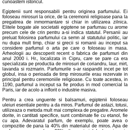
cunoastem istoricul.
Egiptenii sunt responsabili pentru originea parfumului. Ei
foloseau mirosuri la orice, de la ceremonii religioase pana la
pregatirea de inmormantare si chiar in utilizarea zilnica.
Elitele bogate ale societatii egiptene se parfumau cu arome
precum cele de crin pentru a-si indica statutul. Persanii au
preluat folosirea parfumului ca semn al statutului politic, iar
nu dupa mult timp, chiar si grecii si romanii au inceput sa
considere parfumul o arta pe care o foloseau in masa.
Arheologii au descoperit recent o fabrica de parfumuri din
anul 2000 i. Hr., localizata in Cipru, care se pare ca era
specializata pe productia de mirosuri de coriandru, laur, mirt,
lavanda si rozmarin. Parfumurile s-ar raspandit incet pe tot
globul, insa o perioada de timp mirosurile erau rezervate in
principal pentru ceremoniile religioase. Cu toate acestea, in
1190, parfumul a inceput sa fie produs in mod comercial la
Paris, iar de acolo a inflorit o industrie masiva.
Pentru a crea unguente si balsamuri, egiptenii foloseau
uleiuri esentiale pentru a da miros. Parfumul de astazi, totusi,
utilizeaza o metoda mult mai complexa de pregatire. Aromele
dorite, in cantitati specifice, sunt combinate fie cu etanol, fie
cu apa. Adevaratul parfum, de exemplu, poate avea o
compozitie de pana la 40% din materialul de miros. Apa de