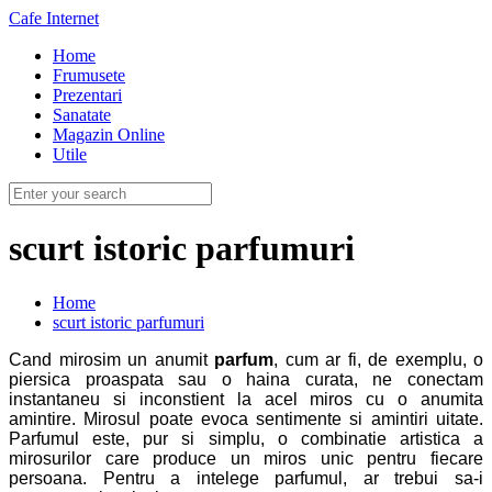
Cafe Internet
Home
Frumusete
Prezentari
Sanatate
Magazin Online
Utile
scurt istoric parfumuri
Home
scurt istoric parfumuri
Cand mirosim un anumit
parfum
, cum ar fi, de exemplu, o
piersica proaspata sau o haina curata, ne conectam
instantaneu si inconstient la acel miros cu o anumita
amintire. Mirosul poate evoca sentimente si amintiri uitate.
Parfumul este, pur si simplu, o combinatie artistica a
mirosurilor care produce un miros unic pentru fiecare
persoana. Pentru a intelege parfumul, ar trebui sa-i