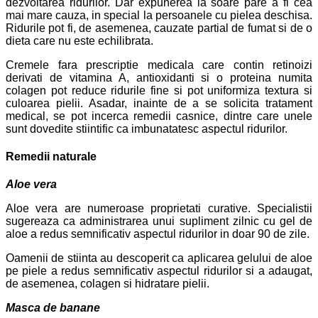
dezvoltarea ridurilor. Dar expunerea la soare pare a fi cea
mai mare cauza, in special la persoanele cu pielea deschisa.
Ridurile pot fi, de asemenea, cauzate partial de fumat si de o
dieta care nu este echilibrata.
Cremele fara prescriptie medicala care contin retinoizi
derivati de vitamina A, antioxidanti si o proteina numita
colagen pot reduce ridurile fine si pot uniformiza textura si
culoarea pielii. Asadar, inainte de a se solicita tratament
medical, se pot incerca remedii casnice, dintre care unele
sunt dovedite stiintific ca imbunatatesc aspectul ridurilor.
Remedii naturale
Aloe vera
Aloe vera are numeroase proprietati curative. Specialistii
sugereaza ca administrarea unui supliment zilnic cu gel de
aloe a redus semnificativ aspectul ridurilor in doar 90 de zile.
Oamenii de stiinta au descoperit ca aplicarea gelului de aloe
pe piele a redus semnificativ aspectul ridurilor si a adaugat,
de asemenea, colagen si hidratare pielii.
Masca de banane