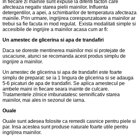
In fiecare zi mainile sunt expuse la diferiti factori care
afecteaza negativ starea pielii mainilor. Influenta
detergentilor, a apei, a schimbarilor de temperatura afecteaza
mainile. Prin urmare, ingrijirea corespunzatoare a mainilor ar
trebui sa fie facuta in mod regulat.
Exista modalitati simple si
accesibile de ingrijire a mainilor acasa cum ar fi:
Un amestec de glicerina si apa de trandafiri
Daca se doreste mentinerea mainilor moi si protejate de
uscaciune, atunci se recomanda acest produs simplu de
ingrijire a mainilor.
Un amestec de glicerina si apa de trandafiri este foarte
simplu de preparat: se ia 1 lingura de glicerina si se adauga
5-6 picaturi de apa de trandafiri. Se aplica amestecul pe
ambele maini in fiecare seara inainte de culcare.
Tratamentele zilnice imbunatatesc semnificativ starea
mainilor, mai ales in sezonul de iarna.
Ouale
Ouale sunt adesea folosite ca remedii casnice pentru piele si
par. Insa acestea sunt produse naturale foarte utile pentru
ingrijirea mainilor.