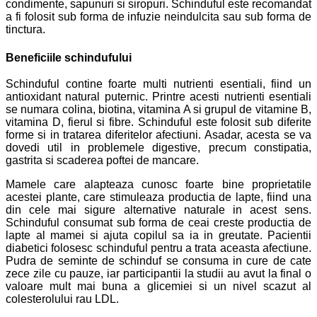
condimente, sapunuri si siropuri. Schinduful este recomandat
a fi folosit sub forma de infuzie neindulcita sau sub forma de
tinctura.
Beneficiile schindufului
Schinduful contine foarte multi nutrienti esentiali, fiind un
antioxidant natural puternic. Printre acesti nutrienti esentiali
se numara colina, biotina, vitamina A si grupul de vitamine B,
vitamina D, fierul si fibre. Schinduful este folosit sub diferite
forme si in tratarea diferitelor afectiuni. Asadar, acesta se va
dovedi util in problemele digestive, precum constipatia,
gastrita si scaderea poftei de mancare.
Mamele care alapteaza cunosc foarte bine proprietatile
acestei plante, care stimuleaza productia de lapte, fiind una
din cele mai sigure alternative naturale in acest sens.
Schinduful consumat sub forma de ceai creste productia de
lapte al mamei si ajuta copilul sa ia in greutate. Pacientii
diabetici folosesc schinduful pentru a trata aceasta afectiune.
Pudra de seminte de schinduf se consuma in cure de cate
zece zile cu pauze, iar participantii la studii au avut la final o
valoare mult mai buna a glicemiei si un nivel scazut al
colesterolului rau LDL.