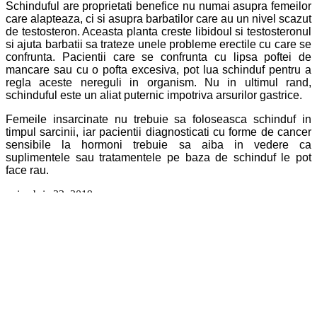
Schinduful are proprietati benefice nu numai asupra femeilor
care alapteaza, ci si asupra barbatilor care au un nivel scazut
de testosteron. Aceasta planta creste libidoul si testosteronul
si ajuta barbatii sa trateze unele probleme erectile cu care se
confrunta. Pacientii care se confrunta cu lipsa poftei de
mancare sau cu o pofta excesiva, pot lua schinduf pentru a
regla aceste nereguli in organism. Nu in ultimul rand,
schinduful este un aliat puternic impotriva arsurilor gastrice.
Femeile insarcinate nu trebuie sa foloseasca schinduf in
timpul sarcinii, iar pacientii diagnosticati cu forme de cancer
sensibile la hormoni trebuie sa aiba in vedere ca
suplimentele sau tratamentele pe baza de schinduf le pot
face rau.
noiembrie 22, 2019