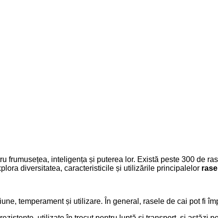
 frumusețea, inteligența și puterea lor. Există peste 300 de rase d
explora diversitatea, caracteristicile și utilizările principalelor
rase
siune, temperament și utilizare. În general, rasele de cai pot fi îm
rezistente, utilizate în trecut pentru luptă și transport, și astăz