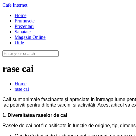
Cafe Internet
Home
Frumusete
Prezentari
Sanatate
Magazin Online
Utile
rase cai
Home
rase cai
Caii sunt animale fascinante și apreciate în întreaga lume pentru
fac potriviți pentru diferite sarcini și activități. Acest articol va 
1. Diversitatea raselor de cai
Rasele de cai pot fi clasificate în funcție de origine, tip, dimen
Cai de război și de tracțiune: sunt rase mari, puternice și 