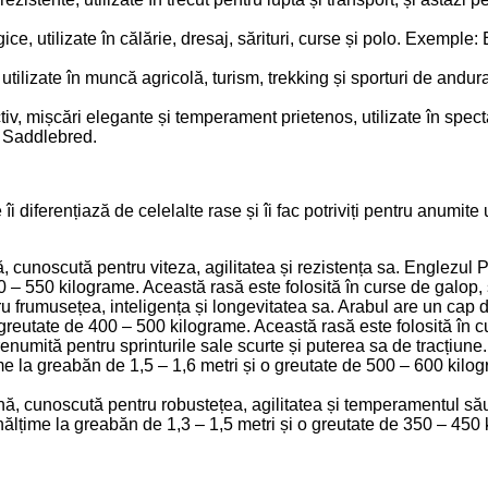
rgice, utilizate în călărie, dresaj, sărituri, curse și polo. Exem
, utilizate în muncă agricolă, turism, trekking și sporturi de and
v, mișcări elegante și temperament prietenos, utilizate în spectac
n Saddlebred.
îi diferențiază de celelalte rase și îi fac potriviți pentru anumite
, cunoscută pentru viteza, agilitatea și rezistența sa. Englezul
0 – 550 kilograme. Această rasă este folosită în curse de galop, 
 frumusețea, inteligența și longevitatea sa. Arabul are un cap dist
greutate de 400 – 500 kilograme. Această rasă este folosită în cu
numită pentru sprinturile sale scurte și puterea sa de tracțiune.
țime la greabăn de 1,5 – 1,6 metri și o greutate de 500 – 600 kilo
iană, cunoscută pentru robustețea, agilitatea și temperamentul s
o înălțime la greabăn de 1,3 – 1,5 metri și o greutate de 350 – 45