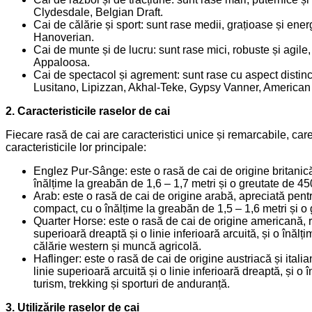
Clydesdale, Belgian Draft.
Cai de călărie și sport: sunt rase medii, grațioase și ene
Hanoverian.
Cai de munte și de lucru: sunt rase mici, robuste și agile
Appaloosa.
Cai de spectacol și agrement: sunt rase cu aspect distincti
Lusitano, Lipizzan, Akhal-Teke, Gypsy Vanner, America
2. Caracteristicile raselor de cai
Fiecare rasă de cai are caracteristici unice și remarcabile, care 
caracteristicile lor principale:
Englez Pur-Sânge: este o rasă de cai de origine britanică
înălțime la greabăn de 1,6 – 1,7 metri și o greutate de 45
Arab: este o rasă de cai de origine arabă, apreciată pentru
compact, cu o înălțime la greabăn de 1,5 – 1,6 metri și o 
Quarter Horse: este o rasă de cai de origine americană, re
superioară dreaptă și o linie inferioară arcuită, și o înăl
călărie western și muncă agricolă.
Haflinger: este o rasă de cai de origine austriacă și ital
linie superioară arcuită și o linie inferioară dreaptă, și 
turism, trekking și sporturi de anduranță.
3. Utilizările raselor de cai