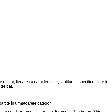
e cai, fiecare cu caracteristici și aptitudini specifice, care îi
 de cai.
părțite în următoarele categorii:
i pentru sport, agrement și terapie. Exemple: Percheron, Shire,