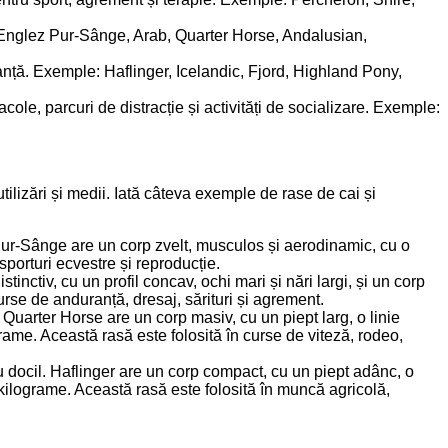
ple: Englez Pur-Sânge, Arab, Quarter Horse, Andalusian,
uranță. Exemple: Haflinger, Icelandic, Fjord, Highland Pony,
ole, parcuri de distracție și activități de socializare. Exemple:
 utilizări și medii. Iată câteva exemple de rase de cai și
 Pur-Sânge are un corp zvelt, musculos și aerodinamic, cu o
sporturi ecvestre și reproducție.
inctiv, cu un profil concav, ochi mari și nări largi, și un corp
rse de anduranță, dresaj, sărituri și agrement.
 Quarter Horse are un corp masiv, cu un piept larg, o linie
grame. Această rasă este folosită în curse de viteză, rodeo,
ău docil. Haflinger are un corp compact, cu un piept adânc, o
0 kilograme. Această rasă este folosită în muncă agricolă,