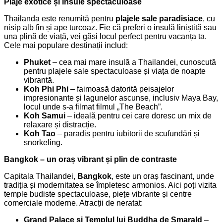
Plaje exotice și insule spectaculoase
Thailanda este renumită pentru
plajele sale paradisiace
, cu
nisip alb fin și ape turcoaz. Fie că preferi o insulă liniștită sau
una plină de viață, vei găsi locul perfect pentru vacanța ta.
Cele mai populare destinații includ:
Phuket
– cea mai mare insulă a Thailandei, cunoscută
pentru plajele sale spectaculoase și viața de noapte
vibrantă.
Koh Phi Phi
– faimoasă datorită peisajelor
impresionante și lagunelor ascunse, inclusiv Maya Bay,
locul unde s-a filmat filmul „The Beach”.
Koh Samui
– ideală pentru cei care doresc un mix de
relaxare și distracție.
Koh Tao
– paradis pentru iubitorii de scufundări și
snorkeling.
Bangkok –
u
n oraș vibrant și plin de contraste
Capitala Thailandei,
Bangkok
, este un oraș fascinant, unde
tradiția și modernitatea se împletesc armonios. Aici poți vizita
temple budiste spectaculoase, piețe vibrante și centre
comerciale moderne. Atracții de neratat:
Grand Palace și Templul lui Buddha de Smarald
–