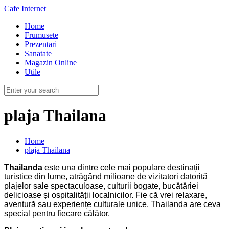
Cafe Internet
Home
Frumusete
Prezentari
Sanatate
Magazin Online
Utile
plaja Thailana
Home
plaja Thailana
Thailanda
este una dintre cele mai populare destinații
turistice din lume, atrăgând milioane de vizitatori datorită
plajelor sale spectaculoase, culturii bogate, bucătăriei
delicioase și ospitalității localnicilor. Fie că vrei relaxare,
aventură sau experiențe culturale unice, Thailanda are ceva
special pentru fiecare călător.