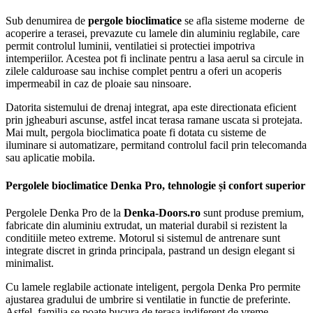
Sub denumirea de
pergole bioclimatice
se afla sisteme moderne de
acoperire a terasei, prevazute cu lamele din aluminiu reglabile, care
permit controlul luminii, ventilatiei si protectiei impotriva
intemperiilor. Acestea pot fi inclinate pentru a lasa aerul sa circule in
zilele calduroase sau inchise complet pentru a oferi un acoperis
impermeabil in caz de ploaie sau ninsoare.
Datorita sistemului de drenaj integrat, apa este directionata eficient
prin jgheaburi ascunse, astfel incat terasa ramane uscata si protejata.
Mai mult, pergola bioclimatica poate fi dotata cu sisteme de
iluminare si automatizare, permitand controlul facil prin telecomanda
sau aplicatie mobila.
Pergolele bioclimatice Denka Pro, tehnologie și confort superior
Pergolele Denka Pro de la
Denka-Doors.ro
sunt produse premium,
fabricate din aluminiu extrudat, un material durabil si rezistent la
conditiile meteo extreme. Motorul si sistemul de antrenare sunt
integrate discret in grinda principala, pastrand un design elegant si
minimalist.
Cu lamele reglabile actionate inteligent, pergola Denka Pro permite
ajustarea gradului de umbrire si ventilatie in functie de preferinte.
Astfel, familia se poate bucura de terasa indiferent de vreme.