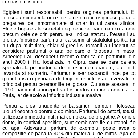
cunoastem istoricul.
Egiptenii sunt responsabili pentru originea parfumului. Ei
foloseau mirosuri la orice, de la ceremonii religioase pana la
pregatirea de inmormantare si chiar in utilizarea zilnica.
Elitele bogate ale societatii egiptene se parfumau cu arome
precum cele de crin pentru a-si indica statutul. Persanii au
preluat folosirea parfumului ca semn al statutului politic, iar
nu dupa mult timp, chiar si grecii si romanii au inceput sa
considere parfumul o arta pe care o foloseau in masa.
Arheologii au descoperit recent o fabrica de parfumuri din
anul 2000 i. Hr., localizata in Cipru, care se pare ca era
specializata pe productia de mirosuri de coriandru, laur, mirt,
lavanda si rozmarin. Parfumurile s-ar raspandit incet pe tot
globul, insa o perioada de timp mirosurile erau rezervate in
principal pentru ceremoniile religioase. Cu toate acestea, in
1190, parfumul a inceput sa fie produs in mod comercial la
Paris, iar de acolo a inflorit o industrie masiva.
Pentru a crea unguente si balsamuri, egiptenii foloseau
uleiuri esentiale pentru a da miros. Parfumul de astazi, totusi,
utilizeaza o metoda mult mai complexa de pregatire. Aromele
dorite, in cantitati specifice, sunt combinate fie cu etanol, fie
cu apa. Adevaratul parfum, de exemplu, poate avea o
compozitie de pana la 40% din materialul de miros. Apa de