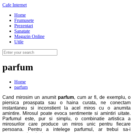
Cafe Internet
Home
Frumusete
Prezentari
Sanatate
Magazin Online
Utile
parfum
Home
parfum
Cand mirosim un anumit
parfum
, cum ar fi, de exemplu, o
piersica proaspata sau o haina curata, ne conectam
instantaneu si inconstient la acel miros cu o anumita
amintire. Mirosul poate evoca sentimente si amintiri uitate.
Parfumul este, pur si simplu, o combinatie artistica a
mirosurilor care produce un miros unic pentru fiecare
persoana. Pentru a intelege parfumul, ar trebui sa-i