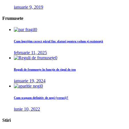
ianuarie 9, 2019
Frumusete
0
Cum îngrijim corect părul fin: sfaturi pentru volum și rezistență
februarie 11, 2025
0
Reguli de frumusețe în funcție de tipul de ten
ianuarie 19, 2024
0
Cum scapam definitiv de negi (veruci)?
iunie 10, 2022
Stiri