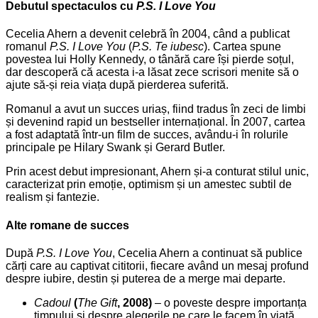
Debutul spectaculos cu
P.S. I Love You
Cecelia Ahern a devenit celebră în 2004, când a publicat
romanul
P.S. I Love You
(
P.S. Te iubesc
). Cartea spune
povestea lui Holly Kennedy, o tânără care își pierde soțul,
dar descoperă că acesta i-a lăsat zece scrisori menite să o
ajute să-și reia viața după pierderea suferită.
Romanul a avut un succes uriaș, fiind tradus în zeci de limbi
și devenind rapid un bestseller internațional. În 2007, cartea
a fost adaptată într-un film de succes, avându-i în rolurile
principale pe Hilary Swank și Gerard Butler.
Prin acest debut impresionant, Ahern și-a conturat stilul unic,
caracterizat prin emoție, optimism și un amestec subtil de
realism și fantezie.
Alte romane de succes
După
P.S. I Love You
, Cecelia Ahern a continuat să publice
cărți care au captivat cititorii, fiecare având un mesaj profund
despre iubire, destin și puterea de a merge mai departe.
Cadoul
(
The Gift
, 2008)
– o poveste despre importanța
timpului și despre alegerile pe care le facem în viață.