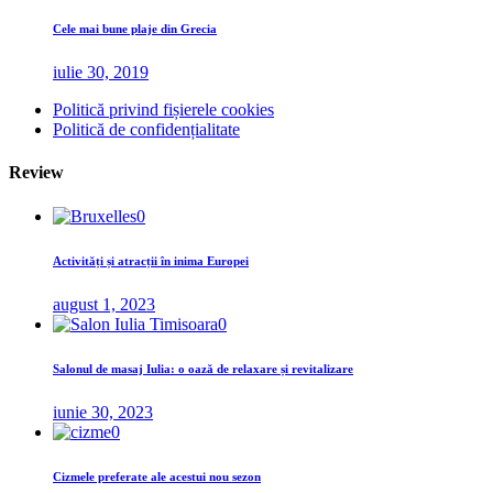
Cele mai bune plaje din Grecia
iulie 30, 2019
Politică privind fișierele cookies
Politică de confidențialitate
Review
0
Activități și atracții în inima Europei
august 1, 2023
0
Salonul de masaj Iulia: o oază de relaxare și revitalizare
iunie 30, 2023
0
Cizmele preferate ale acestui nou sezon