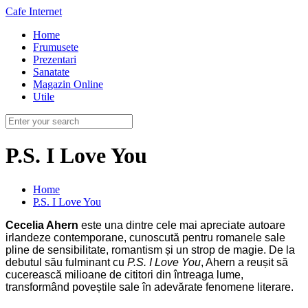
Cafe Internet
Home
Frumusete
Prezentari
Sanatate
Magazin Online
Utile
P.S. I Love You
Home
P.S. I Love You
Cecelia Ahern
este una dintre cele mai apreciate autoare
irlandeze contemporane, cunoscută pentru romanele sale
pline de sensibilitate, romantism și un strop de magie. De la
debutul său fulminant cu
P.S. I Love You
, Ahern a reușit să
cucerească milioane de cititori din întreaga lume,
transformând poveștile sale în adevărate fenomene literare.