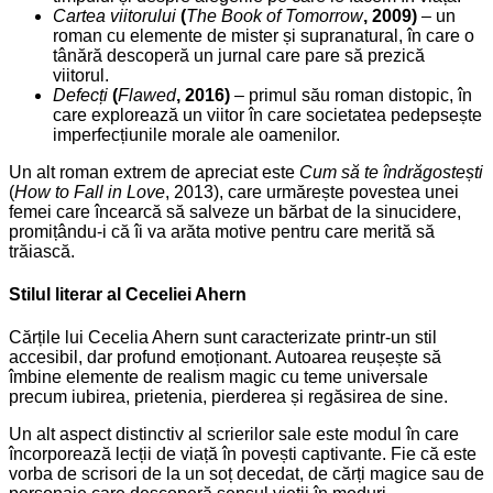
Cartea viitorului
(
The Book of Tomorrow
, 2009)
– un
roman cu elemente de mister și supranatural, în care o
tânără descoperă un jurnal care pare să prezică
viitorul.
Defecți
(
Flawed
, 2016)
– primul său roman distopic, în
care explorează un viitor în care societatea pedepsește
imperfecțiunile morale ale oamenilor.
Un alt roman extrem de apreciat este
Cum să te îndrăgostești
(
How to Fall in Love
, 2013), care urmărește povestea unei
femei care încearcă să salveze un bărbat de la sinucidere,
promițându-i că îi va arăta motive pentru care merită să
trăiască.
Stilul literar al Ceceliei Ahern
Cărțile lui Cecelia Ahern sunt caracterizate printr-un stil
accesibil, dar profund emoționant. Autoarea reușește să
îmbine elemente de realism magic cu teme universale
precum iubirea, prietenia, pierderea și regăsirea de sine.
Un alt aspect distinctiv al scrierilor sale este modul în care
încorporează lecții de viață în povești captivante. Fie că este
vorba de scrisori de la un soț decedat, de cărți magice sau de