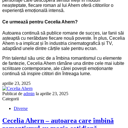
personaje care descoperă sensul vieții în moduri
neașteptate, fiecare roman al lui Ahern oferă cititorilor o
experiență emoțională intensă.
Ce urmează pentru Cecelia Ahern?
Autoarea continuă să publice romane de succes, iar fanii săi
așteaptă cu nerăbdare fiecare nouă poveste. În plus, Cecelia
Ahern s-a implicat și în industria cinematografică și TV,
adaptând unele dintre cărțile sale pentru ecran.
Prin talentul său unic de a îmbina romantismul cu elemente
de fantezie, Cecelia Ahern rămâne una dintre cele mai iubite
scriitoare contemporane, ale cărei povești emoționante
continuă să inspire cititori din întreaga lume.
aprilie 23, 2025
Publicat de
admin
la
aprilie 23, 2025
Categorii
Diverse
Cecelia Ahern – autoarea care îmbină