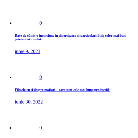
0
Rase de câini: o incursiune în diversitatea și particularitățile celor mai buni
prieteni ai omului
iunie 9, 2023
0
Filmele cu si despre mafioti – care sunt cele mai bune productii?
iunie 30, 2022
0