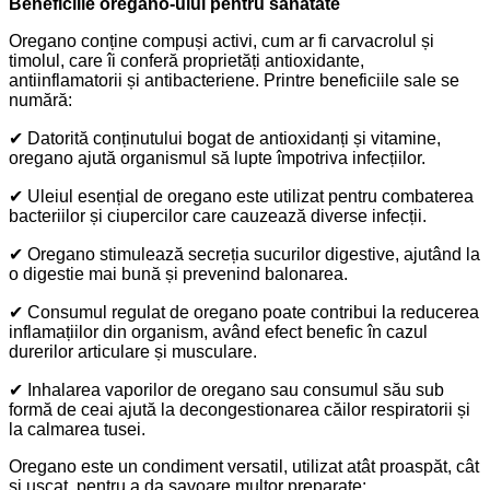
Beneficiile oregano-ului pentru sănătate
Oregano conține compuși activi, cum ar fi carvacrolul și
timolul, care îi conferă proprietăți antioxidante,
antiinflamatorii și antibacteriene. Printre beneficiile sale se
numără:
✔
Datorită conținutului bogat de antioxidanți și vitamine,
oregano ajută organismul să lupte împotriva infecțiilor.
✔
Uleiul esențial de oregano este utilizat pentru combaterea
bacteriilor și ciupercilor care cauzează diverse infecții.
✔
Oregano stimulează secreția sucurilor digestive, ajutând la
o digestie mai bună și prevenind balonarea.
✔
Consumul regulat de oregano poate contribui la reducerea
inflamațiilor din organism, având efect benefic în cazul
durerilor articulare și musculare.
✔
Inhalarea vaporilor de oregano sau consumul său sub
formă de ceai ajută la decongestionarea căilor respiratorii și
la calmarea tusei.
Oregano este un condiment versatil, utilizat atât proaspăt, cât
și uscat, pentru a da savoare multor preparate: