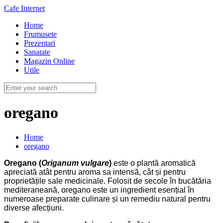
Cafe Internet
Home
Frumusete
Prezentari
Sanatate
Magazin Online
Utile
oregano
Home
oregano
Oregano (
Origanum vulgare
)
este o plantă aromatică
apreciată atât pentru aroma sa intensă, cât și pentru
proprietățile sale medicinale. Folosit de secole în bucătăria
mediteraneană, oregano este un ingredient esențial în
numeroase preparate culinare și un remediu natural pentru
diverse afecțiuni.