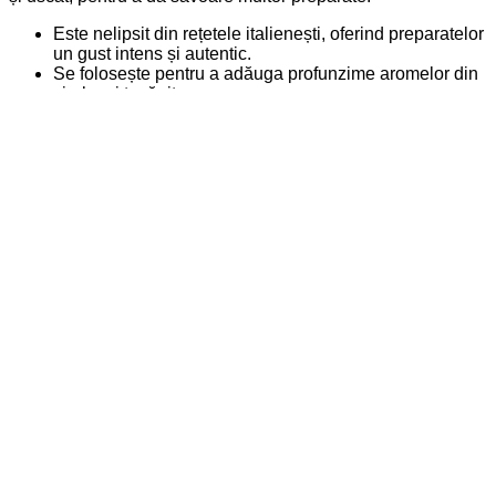
Este nelipsit din rețetele italienești, oferind preparatelor
un gust intens și autentic.
Se folosește pentru a adăuga profunzime aromelor din
ciorbe și tocănițe.
Oregano se combină perfect cu friptura de pui, porc,
vită sau pește, fiind folosit în marinade și sosuri.
Adaugă o notă de prospețime și savoare preparatelor
vegetariene.
Este un remediu natural eficient pentru probleme
digestive și respiratorii.
Oregano este o plantă ușor de întreținut, care se dezvoltă
bine atât în grădină, cât și în ghiveci.
????
Preferă zonele însorite și solurile bine drenate.
????
Se poate cultiva din semințe sau butași, având o
creștere rapidă și rezistență ridicată la condiții dificile.
????
Necesită udare moderată, fără exces de apă.
????
Frunzele pot fi culese pe tot parcursul sezonului cald și
uscate pentru utilizare ulterioară.