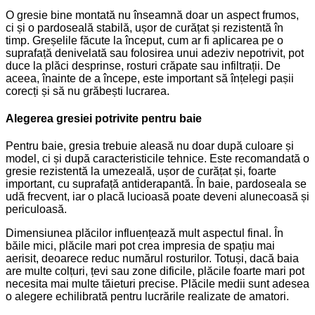
O gresie bine montată nu înseamnă doar un aspect frumos,
ci și o pardoseală stabilă, ușor de curățat și rezistentă în
timp. Greșelile făcute la început, cum ar fi aplicarea pe o
suprafață denivelată sau folosirea unui adeziv nepotrivit, pot
duce la plăci desprinse, rosturi crăpate sau infiltrații. De
aceea, înainte de a începe, este important să înțelegi pașii
corecți și să nu grăbești lucrarea.
Alegerea gresiei potrivite pentru baie
Pentru baie, gresia trebuie aleasă nu doar după culoare și
model, ci și după caracteristicile tehnice. Este recomandată o
gresie rezistentă la umezeală, ușor de curățat și, foarte
important, cu suprafață antiderapantă. În baie, pardoseala se
udă frecvent, iar o placă lucioasă poate deveni alunecoasă și
periculoasă.
Dimensiunea plăcilor influențează mult aspectul final. În
băile mici, plăcile mari pot crea impresia de spațiu mai
aerisit, deoarece reduc numărul rosturilor. Totuși, dacă baia
are multe colțuri, țevi sau zone dificile, plăcile foarte mari pot
necesita mai multe tăieturi precise. Plăcile medii sunt adesea
o alegere echilibrată pentru lucrările realizate de amatori.