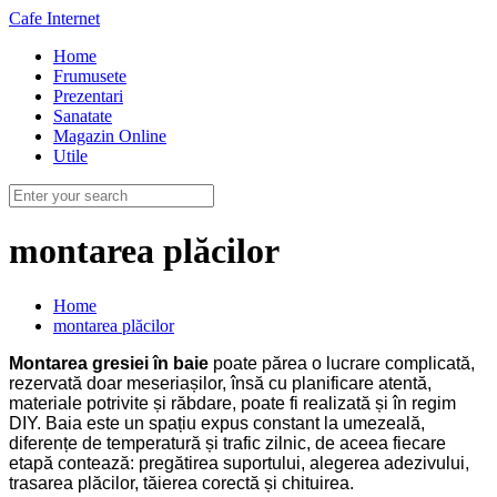
Cafe Internet
Home
Frumusete
Prezentari
Sanatate
Magazin Online
Utile
montarea plăcilor
Home
montarea plăcilor
Montarea gresiei în baie
poate părea o lucrare complicată,
rezervată doar meseriașilor, însă cu planificare atentă,
materiale potrivite și răbdare, poate fi realizată și în regim
DIY. Baia este un spațiu expus constant la umezeală,
diferențe de temperatură și trafic zilnic, de aceea fiecare
etapă contează: pregătirea suportului, alegerea adezivului,
trasarea plăcilor, tăierea corectă și chituirea.