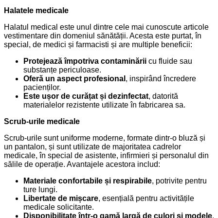
Halatele medicale
Halatul medical este unul dintre cele mai cunoscute articole
vestimentare din domeniul sănătății. Acesta este purtat, în
special, de medici și farmacisti și are multiple beneficii:
Protejează împotriva contaminării
cu fluide sau
substanțe periculoase.
Oferă un aspect profesional
, inspirând încredere
pacienților.
Este ușor de curățat și dezinfectat
, datorită
materialelor rezistente utilizate în fabricarea sa.
Scrub-urile medicale
Scrub-urile sunt uniforme moderne, formate dintr-o bluză și
un pantalon, și sunt utilizate de majoritatea cadrelor
medicale, în special de asistente, infirmieri și personalul din
sălile de operație. Avantajele acestora includ:
Materiale confortabile și respirabile
, potrivite pentru
ture lungi.
Libertate de mișcare
, esențială pentru activitățile
medicale solicitante.
Disponibilitate într-o gamă largă de culori și modele
,