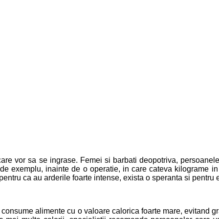
 care vor sa se ingrase. Femei si barbati deopotriva, persoane
ca, de exemplu, inainte de o operatie, in care cateva kilograme i
entru ca au arderile foarte intense, exista o speranta si pentru 
 consume alimente cu o valoare calorica foarte mare, evitand gra