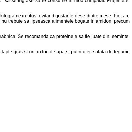
vor sa se ingrase sa le consume in mod cumpatat. Prajelile si
 kilograme in plus, evitand gustarile dese dintre mese. Fiecare
are nu trebuie sa lipseasca alimentele bogate in amidon, precum
grabnica. Se recomanda ca proteinele sa fie luate din: seminte,
lapte gras si unt in loc de apa si putin ulei, salata de legume