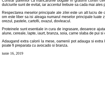
Contrar parerilor ca mancarurile bogate in grasimi contin ce
dulciurile sunt de evitat, iar accentul trebuie sa cada mai ales
Respectarea meselor principale ale zilei este un alt lucru de 
om este liber sa isi aleaga numarul meselor principale luate z
orezul, pastele, cartofii, ovazul, dovleacul.
Proteinele sunt esentiale in cura de ingrasare, deoarece ajuta
alune, cereale, lapte, iaurt, branza, soia, carne slaba de pui si
Adaugand extra calorii la mese, oamenii pot adauga si extra ki
poate fi preparata cu avocado si branza.
iunie 16, 2019