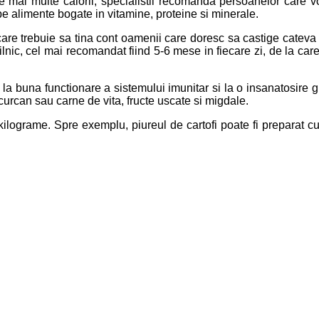
le mai multe calorii, specialistii recomanda persoanelor care 
 pe alimente bogate in vitamine, proteine si minerale.
care trebuie sa tina cont oamenii care doresc sa castige cateva
ilnic, cel mai recomandat fiind 5-6 mese in fiecare zi, de la c
 la buna functionare a sistemului imunitar si la o insanatosire 
 curcan sau carne de vita, fructe uscate si migdale.
lograme. Spre exemplu, piureul de cartofi poate fi preparat cu 