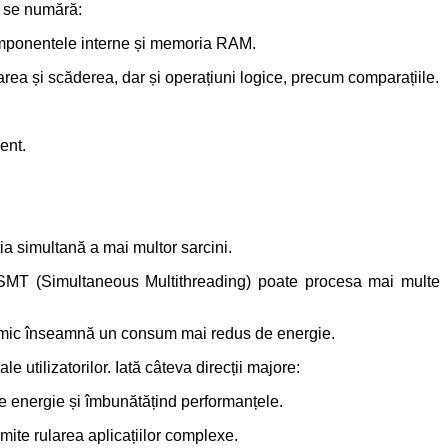
e se numără:
componentele interne și memoria RAM.
ea și scăderea, dar și operațiuni logice, precum comparațiile.
ent.
a simultană a mai multor sarcini.
 SMT (Simultaneous Multithreading) poate procesa mai multe
i mic înseamnă un consum mai redus de energie.
e utilizatorilor.
Iată câteva direcții majore:
e energie și îmbunătățind performanțele.
mite rularea aplicațiilor complexe.