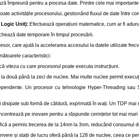
ază împreună pentru a procesa date.
Printre cele mai important
ate activitățile procesorului, gestionând fluxul de date între 
 Logic Unit):
Efectuează operațiuni matematice, cum ar fi adunar
chează date temporare în timpul procesării.
sor, care ajută la accelerarea accesului la datele utilizate frecv
ătoarele caracteristici:
că viteza cu care procesorul poate executa instrucțiuni.
a două până la zeci de nuclee. Mai multe nuclee permit execuți
ndependente. Un procesor cu tehnologie Hyper-Threading sau
i disipate sub formă de căldură, exprimată în wați. Un TDP ma
centrează pe inovare pentru a răspunde cerințelor tot mai mari al
afică a permis trecerea de la 14nm la 3nm, reducând consumul d
vere și stații de lucru oferă până la 128 de nuclee, ceea ce per