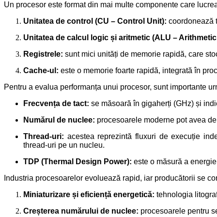
Un procesor este format din mai multe componente care lucre
Unitatea de control (CU – Control Unit):
coordonează to
Unitatea de calcul logic și aritmetic (ALU – Arithmetic
Registrele:
sunt mici unități de memorie rapidă, care sto
Cache-ul:
este o memorie foarte rapidă, integrată în proce
Pentru a evalua performanța unui procesor, sunt importante urm
Frecvența de tact:
se măsoară în gigaherți (GHz) și indi
Numărul de nuclee:
procesoarele moderne pot avea de l
Thread-uri:
acestea reprezintă fluxuri de execuție i
thread-uri pe un nucleu.
TDP (Thermal Design Power):
este o măsură a energie
Industria procesoarelor evoluează rapid, iar producătorii se con
Miniaturizare și eficiență energetică:
tehnologia litogr
Creșterea numărului de nuclee:
procesoarele pentru ser