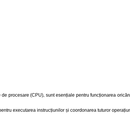
 de procesare (CPU), sunt esențiale pentru funcționarea oricăru
 pentru executarea instrucțiunilor și coordonarea tuturor operațiu