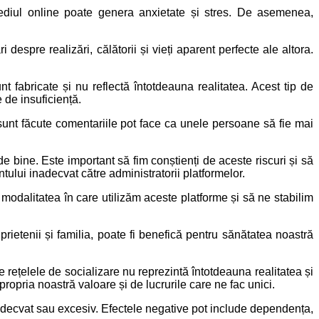
ediul online poate genera anxietate și stres. De asemenea,
espre realizări, călătorii și vieți aparent perfecte ale altora.
 fabricate și nu reflectă întotdeauna realitatea. Acest tip de
 de insuficiență.
 sunt făcute comentariile pot face ca unele persoane să fie mai
 bine. Este important să fim conștienți de aceste riscuri și să
tului inadecvat către administratorii platformelor.
 modalitatea în care utilizăm aceste platforme și să ne stabilim
 prietenii și familia, poate fi benefică pentru sănătatea noastră
rețelele de socializare nu reprezintă întotdeauna realitatea și
opria noastră valoare și de lucrurile care ne fac unici.
eadecvat sau excesiv. Efectele negative pot include dependența,