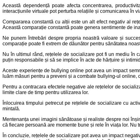
Această dependență poate afecta concentrarea, productivit
interacțiunile virtuale pot perturba relațiile și comunicarea în v
Compararea constantă cu alții este un alt efect negativ al rețe
Această comparație constantă poate genera sentimente de ina
Ne punem întrebări despre propria noastră valoare și succes, 
comparație poate fi extrem de dăunător pentru sănătatea noastr
Nu în ultimul rând, rețelele de socializare pot fi un mediu în
puțin responsabile și să se implice în acte de hărțuire și intimi
Aceste experiențe de bullying online pot avea un impact semnif
luăm măsuri pentru a preveni și a combate bullying-ul online, cu
Pentru a contracara efectele negative ale rețelelor de socializ
limite clare de timp pentru utilizarea lor.
Înlocuirea timpului petrecut pe rețelele de socializare cu activ
mintală.
Mentenanța unei imagini sănătoase și realiste despre noi înșin
că fiecare persoană are momente bune și rele în viața lor. Nu t
În concluzie, rețelele de socializare pot avea un impact negat