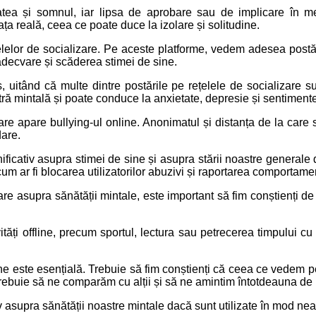
atea și somnul, iar lipsa de aprobare sau de implicare în m
iața reală, ceea ce poate duce la izolare și solitudine.
lelor de socializare. Pe aceste platforme, vedem adesea postări d
decvare și scăderea stimei de sine.
uitând că multe dintre postările pe rețelele de socializare sunt
ă mintală și poate conduce la anxietate, depresie și sentimente
 care apare bullying-ul online. Anonimatul și distanța de la care
dare.
icativ asupra stimei de sine și asupra stării noastre generale de
m ar fi blocarea utilizatorilor abuzivi și raportarea comportamen
are asupra sănătății mintale, este important să fim conștienți de
ități offline, precum sportul, lectura sau petrecerea timpului cu
e este esențială. Trebuie să fim conștienți că ceea ce vedem pe 
rebuie să ne comparăm cu alții și să ne amintim întotdeauna de pr
iv asupra sănătății noastre mintale dacă sunt utilizate în mod n