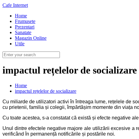
Cafe Internet
Home
Frumusete
Prezentari
Sanatate
Magazin Online
Utile
impactul rețelelor de socializare
Home
impactul rețelelor de socializare
Cu miliarde de utilizatori activi în întreaga lume, rețelele de 
cu prietenii, familia și colegii, împărtășim momente din viața no
Cu toate acestea, s-a constatat că există și efecte negative ale
Unul dintre efectele negative majore ale utilizării excesive a 
verificând în permanență notificările și postările noi.