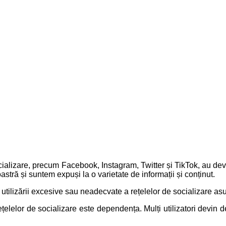
socializare, precum Facebook, Instagram, Twitter și TikTok, au dev
astră și suntem expuși la o varietate de informații și conținut.
 utilizării excesive sau neadecvate a rețelelor de socializare as
rețelelor de socializare este dependența. Mulți utilizatori devin 