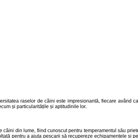
versitatea raselor de câini este impresionantă, fiecare având cara
m și particularitățile și aptitudinile lor.
 câini din lume, fiind cunoscut pentru temperamentul său priete
ltată pentru a ajuta pescarii să recupereze echipamentele și pe