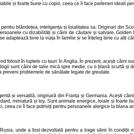
le și foarte bune cu copiii, ceea ce îi face parteneri ideali pent
entru blândețea, inteligența și loialitatea sa. Originari din Scoț
persoanele cu dizabilități și câini de căutare și salvare. Golden
e adaptează bine la viața în familie și se înțeleg bine cu alți c
iind folosit în luptele cu tauri în Anglia. În prezent, acești câini 
ogii sunt câini de talie mică spre medie, cu o blană scurtă și de c
 a preveni problemele de sănătate legate de greutate.
ntă și versatilă, originară din Franța și Germania. Acești câini
andard, miniatură și toy. Sunt animale energice, loiale și foarte bu
, ceea ce îi face potriviți pentru persoanele alergice la blana a
Rusia, unde a fost dezvoltată pentru a trage sănii în condiții me