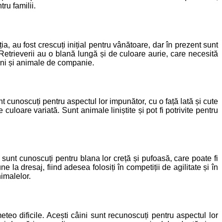
ru familii.
ia, au fost crescuți inițial pentru vânătoare, dar în prezent sunt
 Retrieverii au o blană lungă și de culoare aurie, care necesită
âini și animale de companie.
sunt cunoscuți pentru aspectul lor impunător, cu o față lată și cute
uloare variată. Sunt animale liniștite și pot fi potrivite pentru
 sunt cunoscuți pentru blana lor creță și pufoasă, care poate fi
ne la dresaj, fiind adesea folosiți în competiții de agilitate și în
nimalelor.
teo dificile. Acești câini sunt recunoscuți pentru aspectul lor