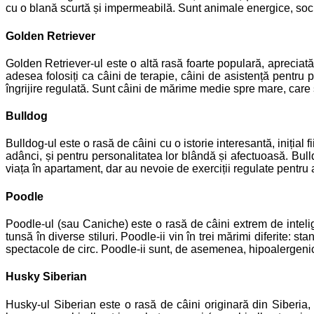
cu o blană scurtă și impermeabilă. Sunt animale energice, sociabi
Golden Retriever
Golden Retriever-ul este o altă rasă foarte populară, apreciată p
adesea folosiți ca câini de terapie, câini de asistență pentru 
îngrijire regulată. Sunt câini de mărime medie spre mare, care s
Bulldog
Bulldog-ul este o rasă de câini cu o istorie interesantă, inițial f
adânci, și pentru personalitatea lor blândă și afectuoasă. Bulld
viața în apartament, dar au nevoie de exerciții regulate pentru
Poodle
Poodle-ul (sau Caniche) este o rasă de câini extrem de intelige
tunsă în diverse stiluri. Poodle-ii vin în trei mărimi diferite: st
spectacole de circ. Poodle-ii sunt, de asemenea, hipoalergenici
Husky Siberian
Husky-ul Siberian este o rasă de câini originară din Siberia, 