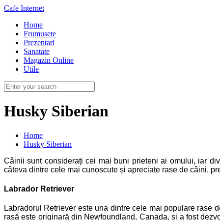
Cafe Internet
Home
Frumusete
Prezentari
Sanatate
Magazin Online
Utile
Husky Siberian
Home
Husky Siberian
Câinii sunt considerați cei mai buni prieteni ai omului, iar di
câteva dintre cele mai cunoscute și apreciate rase de câini, precu
Labrador Retriever
Labradorul Retriever este una dintre cele mai populare rase de
rasă este originară din Newfoundland, Canada, și a fost dezvo