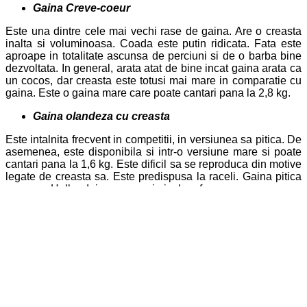
Gaina Creve-coeur
Este una dintre cele mai vechi rase de gaina. Are o creasta
inalta si voluminoasa. Coada este putin ridicata. Fata este
aproape in totalitate ascunsa de perciuni si de o barba bine
dezvoltata. In general, arata atat de bine incat gaina arata ca
un cocos, dar creasta este totusi mai mare in comparatie cu
gaina. Este o gaina mare care poate cantari pana la 2,8 kg.
Gaina olandeza cu creasta
Este intalnita frecvent in competitii, in versiunea sa pitica. De
asemenea, este disponibila si intr-o versiune mare si poate
cantari pana la 1,6 kg. Este dificil sa se reproduca din motive
legate de creasta sa. Este predispusa la raceli. Gaina pitica
pe nume Hollandaise nu are nimic de-a face cu ea.
decembrie 8, 2020