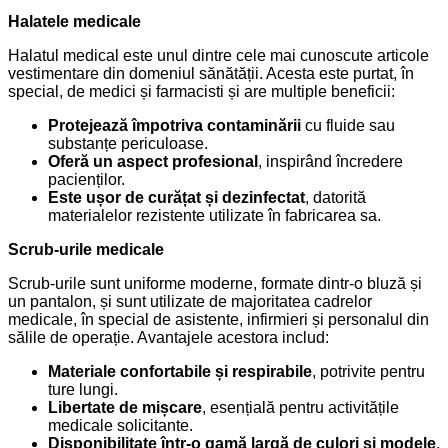
Halatele medicale
Halatul medical este unul dintre cele mai cunoscute articole
vestimentare din domeniul sănătății. Acesta este purtat, în
special, de medici și farmacisti și are multiple beneficii:
Protejează împotriva contaminării
cu fluide sau
substanțe periculoase.
Oferă un aspect profesional
, inspirând încredere
pacienților.
Este ușor de curățat și dezinfectat
, datorită
materialelor rezistente utilizate în fabricarea sa.
Scrub-urile medicale
Scrub-urile sunt uniforme moderne, formate dintr-o bluză și
un pantalon, și sunt utilizate de majoritatea cadrelor
medicale, în special de asistente, infirmieri și personalul din
sălile de operație. Avantajele acestora includ:
Materiale confortabile și respirabile
, potrivite pentru
ture lungi.
Libertate de mișcare
, esențială pentru activitățile
medicale solicitante.
Disponibilitate într-o gamă largă de culori și modele
,