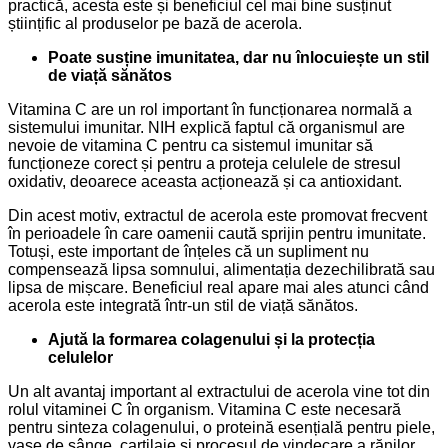
practică, acesta este și beneficiul cel mai bine susținut
științific al produselor pe bază de acerola.
Poate susține imunitatea, dar nu înlocuiește un stil
de viață sănătos
Vitamina C are un rol important în funcționarea normală a
sistemului imunitar. NIH explică faptul că organismul are
nevoie de vitamina C pentru ca sistemul imunitar să
funcționeze corect și pentru a proteja celulele de stresul
oxidativ, deoarece aceasta acționează și ca antioxidant.
Din acest motiv, extractul de acerola este promovat frecvent
în perioadele în care oamenii caută sprijin pentru imunitate.
Totuși, este important de înțeles că un supliment nu
compensează lipsa somnului, alimentația dezechilibrată sau
lipsa de mișcare. Beneficiul real apare mai ales atunci când
acerola este integrată într-un stil de viață sănătos.
Ajută la formarea colagenului și la protecția
celulelor
Un alt avantaj important al extractului de acerola vine tot din
rolul vitaminei C în organism. Vitamina C este necesară
pentru sinteza colagenului, o proteină esențială pentru piele,
vase de sânge, cartilaje și procesul de vindecare a rănilor.