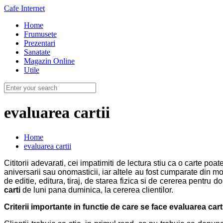
Cafe Internet
Home
Frumusete
Prezentari
Sanatate
Magazin Online
Utile
evaluarea cartii
Home
evaluarea cartii
Cititorii adevarati, cei impatimiti de lectura stiu ca o carte po
aniversarii sau onomasticii, iar altele au fost cumparate din mo
de editie, editura, tiraj, de starea fizica si de cererea pentru 
carti
de luni pana duminica, la cererea clientilor.
Criterii importante in functie de care se face evaluarea carti