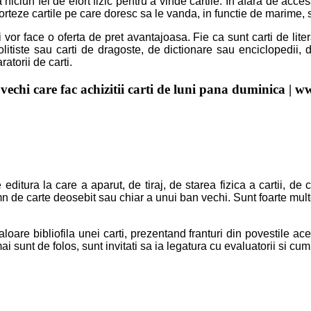
 niciun fel de efort fizic pentru a vinde cartile. In afara de acce
isi sorteze cartile pe care doresc sa le vanda, in functie de marime,
i vor face o oferta de pret avantajoasa. Fie ca sunt carti de lite
itiste sau carti de dragoste, de dictionare sau enciclopedii, de
atorii de carti.
 vechi
care fac
achizitii carti
de luni pana duminica |
ww
editura la care a aparut, de tiraj, de starea fizica a cartii, de c
 de carte deosebit sau chiar a unui ban vechi. Sunt foarte multe si
are bibliofila unei carti, prezentand franturi din povestile aces
i sunt de folos, sunt invitati sa ia legatura cu evaluatorii si cump