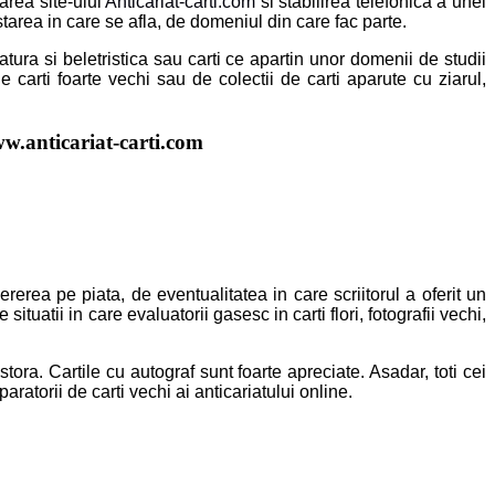
sarea site-ului
Anticariat-carti.com
si stabilirea telefonica a unei
 starea in care se afla, de domeniul din care fac parte.
ratura si beletristica sau carti ce apartin unor domenii de studii
 carti foarte vechi sau de colectii de carti aparute cu ziarul,
w.anticariat-carti.com
ererea pe piata, de eventualitatea in care scriitorul a oferit un
tuatii in care evaluatorii gasesc in carti flori, fotografii vechi,
tora. Cartile cu autograf sunt foarte apreciate. Asadar, toti cei
aratorii de carti vechi ai anticariatului online.