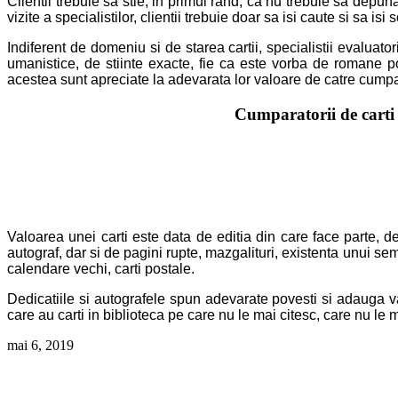
Clientii trebuie sa stie, in primul rand, ca nu trebuie sa depuna
vizite a specialistilor, clientii trebuie doar sa isi caute si sa 
Indiferent de domeniu si de starea cartii, specialistii evaluator
umanistice, de stiinte exacte, fie ca este vorba de romane pol
acestea sunt apreciate la adevarata lor valoare de catre cumpar
Cumparatorii de carti
Valoarea unei carti este data de editia din care face parte, de 
autograf, dar si de pagini rupte, mazgalituri, existenta unui semn
calendare vechi, carti postale.
Dedicatiile si autografele spun adevarate povesti si adauga valo
care au carti in biblioteca pe care nu le mai citesc, care nu le ma
mai 6, 2019