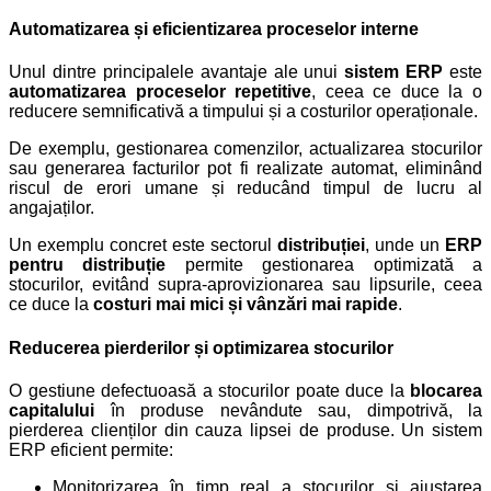
Automatizarea și eficientizarea proceselor interne
Unul dintre principalele avantaje ale unui
sistem ERP
este
automatizarea proceselor repetitive
, ceea ce duce la o
reducere semnificativă a timpului și a costurilor operaționale.
De exemplu, gestionarea comenzilor, actualizarea stocurilor
sau generarea facturilor pot fi realizate automat, eliminând
riscul de erori umane și reducând timpul de lucru al
angajaților.
Un exemplu concret este sectorul
distribuției
, unde un
ERP
pentru distribuție
permite gestionarea optimizată a
stocurilor, evitând supra-aprovizionarea sau lipsurile, ceea
ce duce la
costuri mai mici și vânzări mai rapide
.
Reducerea pierderilor și optimizarea stocurilor
O gestiune defectuoasă a stocurilor poate duce la
blocarea
capitalului
în produse nevândute sau, dimpotrivă, la
pierderea clienților din cauza lipsei de produse.
Un sistem
ERP eficient permite:
Monitorizarea în timp real a stocurilor și ajustarea