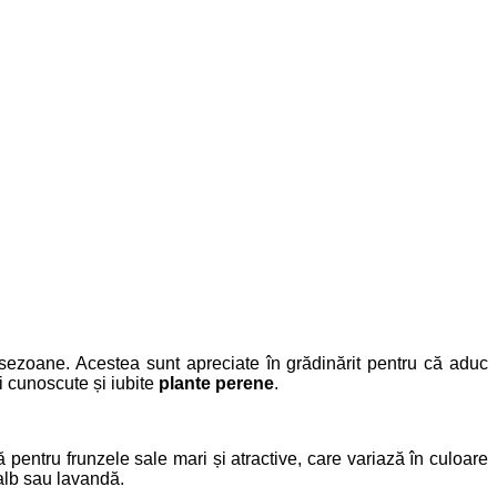
 sezoane. Acestea sunt apreciate în grădinărit pentru că aduc
ai cunoscute și iubite
plante perene
.
pentru frunzele sale mari și atractive, care variază în culoare
 alb sau lavandă.