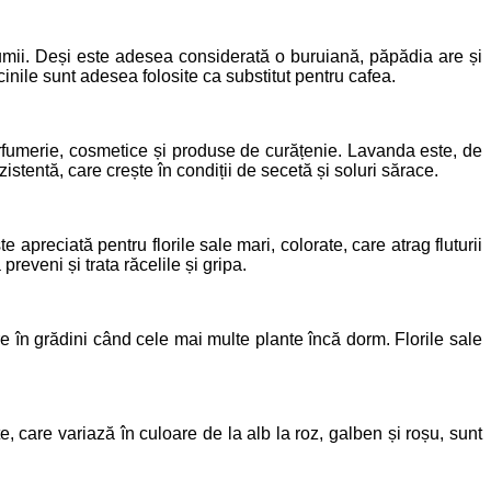
lumii. Deși este adesea considerată o buruiană, păpădia are și
ăcinile sunt adesea folosite ca substitut pentru cafea.
arfumerie, cosmetice și produse de curățenie. Lavanda este, de
stentă, care crește în condiții de secetă și soluri sărace.
reciată pentru florile sale mari, colorate, care atrag fluturii
reveni și trata răcelile și gripa.
re în grădini când cele mai multe plante încă dorm. Florile sale
e, care variază în culoare de la alb la roz, galben și roșu, sunt