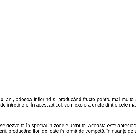
oi ani, adesea înflorind și producând fructe pentru mai multe
 de întreținere. În acest articol, vom explora unele dintre cele m
se dezvoltă în special în zonele umbrite. Aceasta este apreciată 
verii, producând flori delicate în formă de trompetă, în nuanțe de