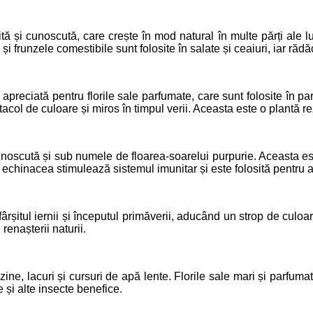
ă și cunoscută, care crește în mod natural în multe părți ale 
și frunzele comestibile sunt folosite în salate și ceaiuri, iar răd
apreciată pentru florile sale parfumate, care sunt folosite în p
l de culoare și miros în timpul verii. Aceasta este o plantă rezi
scută și sub numele de floarea-soarelui purpurie. Aceasta este ap
 echinacea stimulează sistemul imunitar și este folosită pentru a p
ârșitul iernii și începutul primăverii, aducând un strop de culoa
renașterii naturii.
ne, lacuri și cursuri de apă lente. Florile sale mari și parfumat
e și alte insecte benefice.