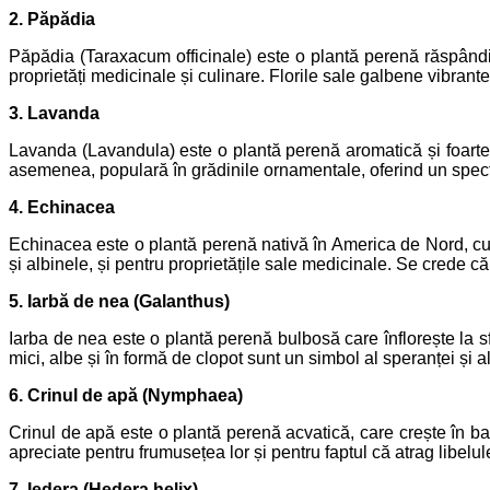
2. Păpădia
Păpădia (Taraxacum officinale) este o plantă perenă răspândit
proprietăți medicinale și culinare. Florile sale galbene vibrante 
3. Lavanda
Lavanda (Lavandula) este o plantă perenă aromatică și foarte 
asemenea, populară în grădinile ornamentale, oferind un spectaco
4. Echinacea
Echinacea este o plantă perenă nativă în America de Nord, cuno
și albinele, și pentru proprietățile sale medicinale. Se crede că
5. Iarbă de nea (Galanthus)
Iarba de nea este o plantă perenă bulbosă care înflorește la sf
mici, albe și în formă de clopot sunt un simbol al speranței și al 
6. Crinul de apă (Nymphaea)
Crinul de apă este o plantă perenă acvatică, care crește în bazi
apreciate pentru frumusețea lor și pentru faptul că atrag libelul
7. Iedera (Hedera helix)