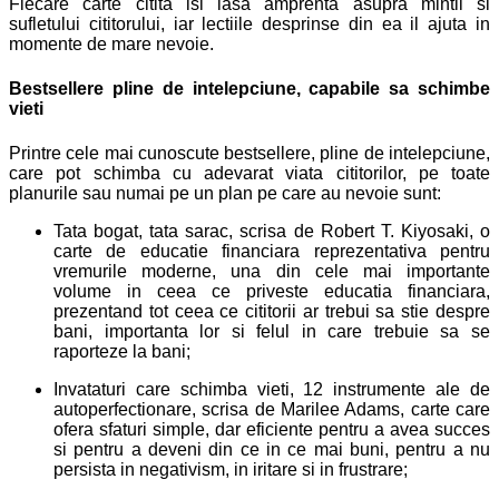
Fiecare carte citita isi lasa amprenta asupra mintii si
sufletului cititorului, iar lectiile desprinse din ea il ajuta in
momente de mare nevoie.
Bestsellere pline de intelepciune, capabile sa schimbe
vieti
Printre cele mai cunoscute bestsellere, pline de intelepciune,
care pot schimba cu adevarat viata cititorilor, pe toate
planurile sau numai pe un plan pe care au nevoie sunt:
Tata bogat, tata sarac, scrisa de Robert T. Kiyosaki, o
carte de educatie financiara reprezentativa pentru
vremurile moderne, una din cele mai importante
volume in ceea ce priveste educatia financiara,
prezentand tot ceea ce cititorii ar trebui sa stie despre
bani, importanta lor si felul in care trebuie sa se
raporteze la bani;
Invataturi care schimba vieti, 12 instrumente ale de
autoperfectionare, scrisa de Marilee Adams, carte care
ofera sfaturi simple, dar eficiente pentru a avea succes
si pentru a deveni din ce in ce mai buni, pentru a nu
persista in negativism, in iritare si in frustrare;