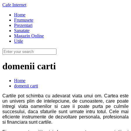
Cafe Internet
Home
Frumusete
Prezentari
Sanatate
Magazin Online
Utile
domenii carti
Home
domenii carti
Cartile pot schimba cu adevarat viata unui om. Cartea este
un univers plin de intelepciune, de cunoastere, care poate
intregi viata oamenilor si care ii poate purta pe culmile
succesului, daca sfaturile sunt urmate intru totul. Cele mai
eficiente instrumente de dezvoltare personala, profesionala
si financiara sunt cartile.