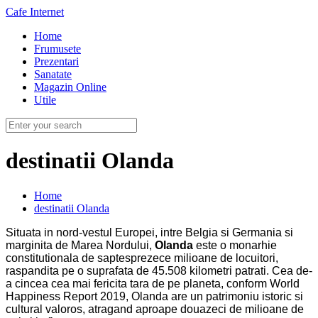
Cafe Internet
Home
Frumusete
Prezentari
Sanatate
Magazin Online
Utile
destinatii Olanda
Home
destinatii Olanda
Situata in nord-vestul Europei, intre Belgia si Germania si
marginita de Marea Nordului,
Olanda
este o monarhie
constitutionala de saptesprezece milioane de locuitori,
raspandita pe o suprafata de 45.508 kilometri patrati. Cea de-
a cincea cea mai fericita tara de pe planeta, conform World
Happiness Report 2019, Olanda are un patrimoniu istoric si
cultural valoros, atragand aproape douazeci de milioane de