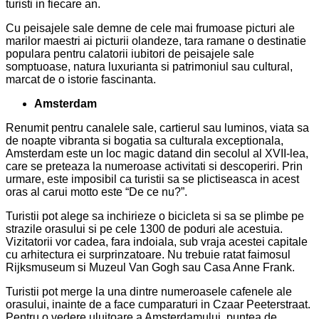
turisti in fiecare an.
Cu peisajele sale demne de cele mai frumoase picturi ale
marilor maestri ai picturii olandeze, tara ramane o destinatie
populara pentru calatorii iubitori de peisajele sale
somptuoase, natura luxurianta si patrimoniul sau cultural,
marcat de o istorie fascinanta.
Amsterdam
Renumit pentru canalele sale, cartierul sau luminos, viata sa
de noapte vibranta si bogatia sa culturala exceptionala,
Amsterdam este un loc magic datand din secolul al XVII-lea,
care se preteaza la numeroase activitati si descoperiri. Prin
urmare, este imposibil ca turistii sa se plictiseasca in acest
oras al carui motto este “De ce nu?”.
Turistii pot alege sa inchirieze o bicicleta si sa se plimbe pe
strazile orasului si pe cele 1300 de poduri ale acestuia.
Vizitatorii vor cadea, fara indoiala, sub vraja acestei capitale
cu arhitectura ei surprinzatoare. Nu trebuie ratat faimosul
Rijksmuseum si Muzeul Van Gogh sau Casa Anne Frank.
Turistii pot merge la una dintre numeroasele cafenele ale
orasului, inainte de a face cumparaturi in Czaar Peeterstraat.
Pentru o vedere uluitoare a Amsterdamului, puntea de