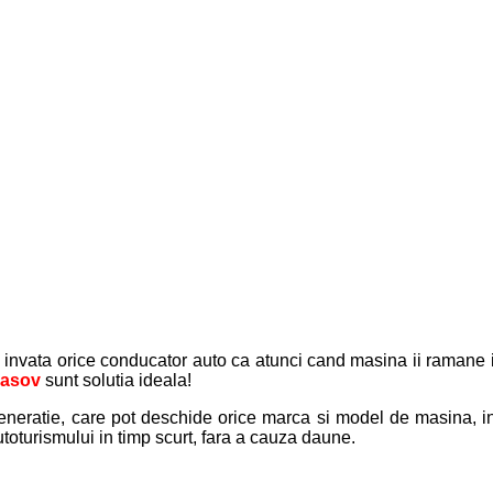
li invata orice conducator auto ca atunci cand masina ii ramane i
rasov
sunt solutia ideala!
eneratie, care pot deschide orice marca si model de masina, indi
autoturismului in timp scurt, fara a cauza daune.