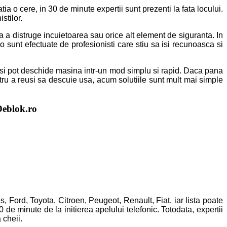
atia o cere, in 30 de minute expertii sunt prezenti la fata locului.
stilor.
a distruge incuietoarea sau orice alt element de siguranta. In
o sunt efectuate de profesionisti care stiu sa isi recunoasca si
a isi pot deschide masina intr-un mod simplu si rapid. Daca pana
tru a reusi sa descuie usa, acum solutiile sunt mult mai simple
Deblok.ro
ord, Toyota, Citroen, Peugeot, Renault, Fiat, iar lista poate
 de minute de la initierea apelului telefonic. Totodata, expertii
 cheii.