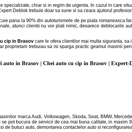
le specializate, chiar si in regim de urgenta. In cazul in care situ
Expert Deblok trebuie doar sa sune si sa ceara ajutorul profesioni
uie pana la 90% din autoturismele de pe piata romaneasca fara 
le, atunci clientii nu vor plati nimic, deoarece deblocarile aut
cu cip in Brasov
care le ofera clientilor mai multa siguranta, s
ar proprietarii trebuiau sa isi sparga practic geamul masinii pen
i auto in Brasov | Chei auto cu cip in Brasov | Expert-
asinilor marca Audi, Volkswagen, Skoda, Seat, BMW, Mercedes, F
i se pot bucura de servicii de cea mai buna calitate, in maxim 30
 si de butuci auto, demontarea contactelor auto si reconfigurarea