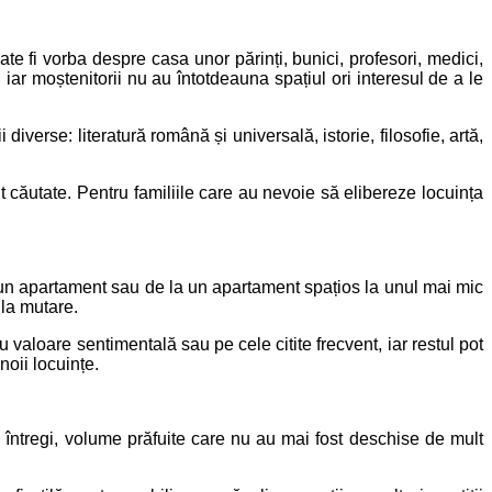
te fi vorba despre casa unor părinți, bunici, profesori, medici,
iar moștenitorii nu au întotdeauna spațiul ori interesul de a le
verse: literatură română și universală, istorie, filosofie, artă,
t căutate. Pentru familiile care au nevoie să elibereze locuința
a un apartament sau de la un apartament spațios la unul mai mic
 la mutare.
 cu valoare sentimentală sau pe cele citite frecvent, iar restul pot
noii locuințe.
eți întregi, volume prăfuite care nu au mai fost deschise de mult