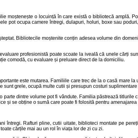
lie moștenește o locuință în care există o bibliotecă amplă. Poa
mele pot ocupa camere întregi, dulapuri, holuri, boxe sau poduri, 
teptat. Bibliotecile moștenite conțin adesea volume din domenii di
o evaluare profesionistă poate scoate la iveală că unele cărți sun
ție comodă, cu evaluare și preluare direct de la domiciliu.
 importante este mutarea. Familiile care trec de la o casă mare l
e sunt grele, ocupă multe cutii și presupun costuri suplimentare
e, o parte dintre volume pot fi vândute. Familia păstrează titlurile
istice și se obține o sumă care poate fi folosită pentru amenajarea 
i întregi. Rafturi pline, cutii uitate, biblioteci montate pe per
oate cărțile mai au un rol în viața lor de zi cu zi.