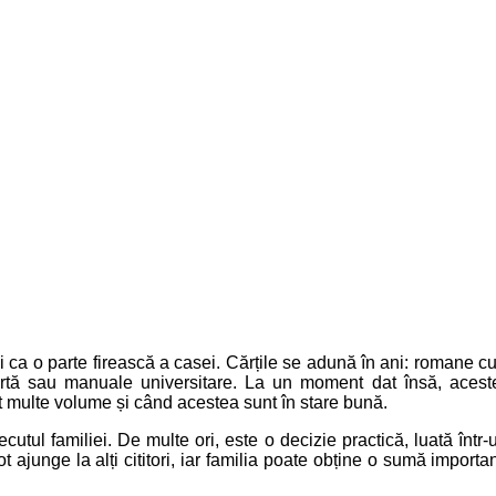
, ci ca o parte firească a casei. Cărțile se adună în ani: romane
e artă sau manuale universitare. La un moment dat însă, acest
nt multe volume și când acestea sunt în stare bună.
cutul familiei. De multe ori, este o decizie practică, luată înt
t ajunge la alți cititori, iar familia poate obține o sumă impor