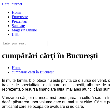
Cafe Internet
Home
Frumusete
Prezentari
Sanatate
Magazin Online
Utile
cumpărări cărți în București
Home
cumpărări cărți în București
În multe familii, biblioteca nu este privită ca o sursă de venit
tratate de specialitate, dicționare, enciclopedii, albume d
reprezenta o resursă financiară utilă, mai ales atunci când su
Vânzarea cărților nu înseamnă renunțarea la cultură sau la tre
decât păstrarea unor volume care nu mai sunt citite. Cărțile po
anticariat care se ocupă de evaluare și ridicare.