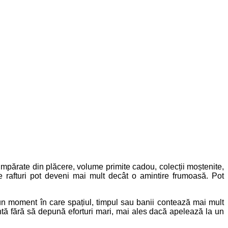
 cumpărate din plăcere, volume primite cadou, colecții moștenite,
e rafturi pot deveni mai mult decât o amintire frumoasă. Pot
r-un moment în care spațiul, timpul sau banii contează mai mult
tantă fără să depună eforturi mari, mai ales dacă apelează la un