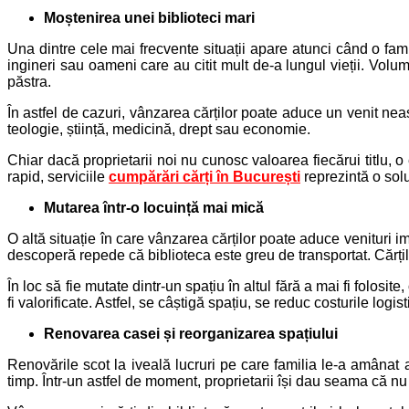
Moștenirea unei biblioteci mari
Una dintre cele mai frecvente situații apare atunci când o fami
ingineri sau oameni care au citit mult de-a lungul vieții. Volu
păstra.
În astfel de cazuri, vânzarea cărților poate aduce un venit neaș
teologie, știință, medicină, drept sau economie.
Chiar dacă proprietarii noi nu cunosc valoarea fiecărui titlu, 
rapid, serviciile
cumpărări cărți în București
reprezintă o solu
Mutarea într-o locuință mai mică
O altă situație în care vânzarea cărților poate aduce venituri
descoperă repede că biblioteca este greu de transportat. Cărțil
În loc să fie mutate dintr-un spațiu în altul fără a mai fi folosit
fi valorificate. Astfel, se câștigă spațiu, se reduc costurile log
Renovarea casei și reorganizarea spațiului
Renovările scot la iveală lucruri pe care familia le-a amânat an
timp. Într-un astfel de moment, proprietarii își dau seama că nu t