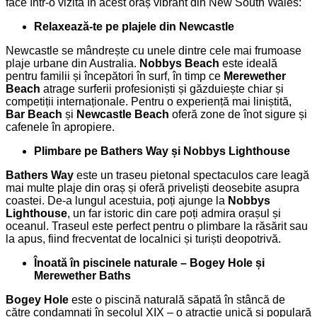
face într-o vizită în acest oraș vibrant din New South Wales:
Relaxează-te pe plajele din Newcastle
Newcastle se mândrește cu unele dintre cele mai frumoase
plaje urbane din Australia.
Nobbys Beach
este ideală
pentru familii și începători în surf, în timp ce
Merewether
Beach
atrage surferii profesioniști și găzduiește chiar și
competiții internaționale. Pentru o experiență mai liniștită,
Bar Beach
și
Newcastle Beach
oferă zone de înot sigure și
cafenele în apropiere.
Plimbare pe Bathers Way și Nobbys Lighthouse
Bathers Way
este un traseu pietonal spectaculos care leagă
mai multe plaje din oraș și oferă priveliști deosebite asupra
coastei. De-a lungul acestuia, poți ajunge la
Nobbys
Lighthouse
, un far istoric din care poți admira orașul și
oceanul. Traseul este perfect pentru o plimbare la răsărit sau
la apus, fiind frecventat de localnici și turiști deopotrivă.
Înoată în piscinele naturale – Bogey Hole și
Merewether Baths
Bogey Hole
este o piscină naturală săpată în stâncă de
către condamnați în secolul XIX – o atracție unică și populară