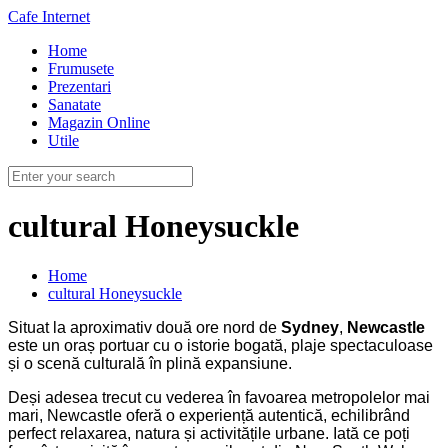
Cafe Internet
Home
Frumusete
Prezentari
Sanatate
Magazin Online
Utile
cultural Honeysuckle
Home
cultural Honeysuckle
Situat la aproximativ două ore nord de
Sydney
,
Newcastle
este un oraș portuar cu o istorie bogată, plaje spectaculoase
și o scenă culturală în plină expansiune.
Deși adesea trecut cu vederea în favoarea metropolelor mai
mari, Newcastle oferă o experiență autentică, echilibrând
perfect relaxarea, natura și activitățile urbane. Iată ce poți