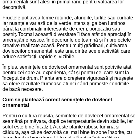
ornamentali sunt aleși în primul rând pentru valoarea lor
decorativă.
Fructele pot avea forme rotunde, alungite, turtite sau curbate,
iar nuanțele variază de la verde intens și galben luminos
până la combinații interesante de crem, portocaliu sau
pestriț. Tocmai această diversitate îi face atât de apreciați în
amenajările rustice, în decorurile de toamnă și în proiectele
creative realizate acasă. Pentru mulți grădinari, cultivarea
dovleceilor ornamentali este una dintre acele activități care
aduce satisfacții rapide și vizibile.
În plus, semințele de dovlecel ornamental sunt potrivite atât
pentru cei care au experiență, cât și pentru cei care sunt la
început de drum. Planta are o creștere viguroasă și reușește
să ofere rezultate frumoase atunci când primește condițiile
de bază necesare.
Cum se plantează corect semințele de dovlecel
ornamental
Pentru o cultură reușită, semințele de dovlecel ornamental se
seamănă primăvara, după ce temperaturile devin stabile, iar
solul este bine încălzit. Aceste plante iubesc lumina și
căldura, așa că se dezvoltă cel mai bine în zone însorite, cu
teren fertil și bine drenat. Un sol afânat și îmbogățit cu