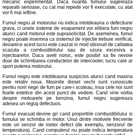
mecanic experimentat. Daca nuanta fumului sugereaza
reparatii serioase, cu cat mai repede vor fi executate, cu atat
vor fi mai ieftine.
Fumul negru al motorului nu indica intotdeauna o defectiune
grava, ci unele sisteme de esapament vor elibera fum negru
atunci cand motorul este suprasolicitat. De asemenea, fumul
negru poate insemna ca sistemul de injectie trebuie verificat,
deoarece acest lucru este cauzat in mod obisnuit de calitatea
scazuta a combustibilului sau de uzura excesiva a
injectoarelor. Daca aveti noroc, este posibil sa fie nevoie
doar de schimbarea conductelor de intercooler, lucru care ar
spori puterea motorului.
Fumul negru este intotdeauna suspicios atunci cand masina
este relativ noua. Masinile diesel vechi sunt cunoscute
pentru norii negri de fum pe care-i scoteau, insa cele noi sunt
foarte estetice din acest punct de vedere. Cand vine vorba
despre motoarele pe benzina, fumul negru sugereaza
adesea un reglaj defectuos.
Fumul evacuat devine gri cand proportiile combustibilului si
fumului se schimba in motor. Unul dintre motivele frecvente
este un senzor de motor defect (de exemplu, senzorul de
temperatura). Cand computerul nu poate indica temperatura