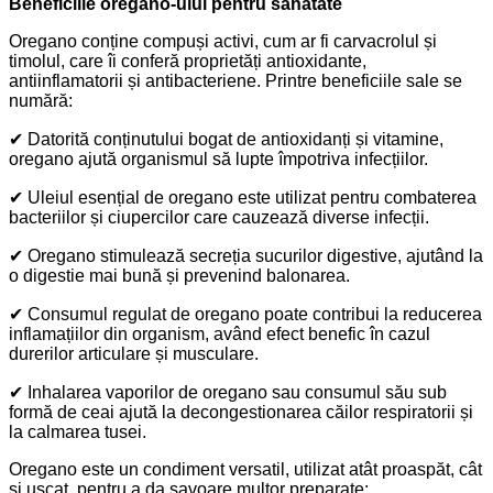
Beneficiile oregano-ului pentru sănătate
Oregano conține compuși activi, cum ar fi carvacrolul și
timolul, care îi conferă proprietăți antioxidante,
antiinflamatorii și antibacteriene. Printre beneficiile sale se
numără:
✔
Datorită conținutului bogat de antioxidanți și vitamine,
oregano ajută organismul să lupte împotriva infecțiilor.
✔
Uleiul esențial de oregano este utilizat pentru combaterea
bacteriilor și ciupercilor care cauzează diverse infecții.
✔
Oregano stimulează secreția sucurilor digestive, ajutând la
o digestie mai bună și prevenind balonarea.
✔
Consumul regulat de oregano poate contribui la reducerea
inflamațiilor din organism, având efect benefic în cazul
durerilor articulare și musculare.
✔
Inhalarea vaporilor de oregano sau consumul său sub
formă de ceai ajută la decongestionarea căilor respiratorii și
la calmarea tusei.
Oregano este un condiment versatil, utilizat atât proaspăt, cât
și uscat, pentru a da savoare multor preparate: