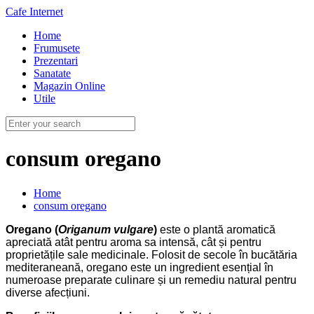
Cafe Internet
Home
Frumusete
Prezentari
Sanatate
Magazin Online
Utile
consum oregano
Home
consum oregano
Oregano (
Origanum vulgare
)
este o plantă aromatică
apreciată atât pentru aroma sa intensă, cât și pentru
proprietățile sale medicinale. Folosit de secole în bucătăria
mediteraneană, oregano este un ingredient esențial în
numeroase preparate culinare și un remediu natural pentru
diverse afecțiuni.