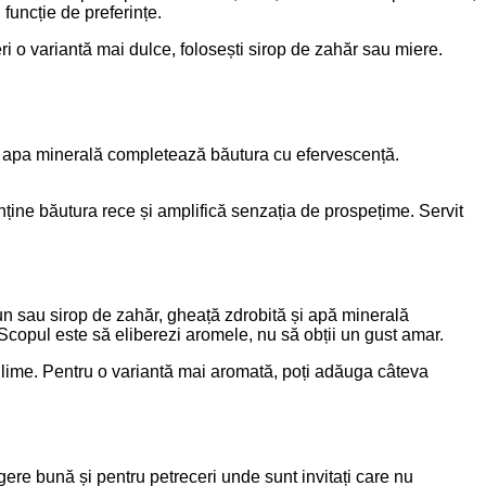
uncție de preferințe.
ri o variantă mai dulce, folosești sirop de zahăr sau miere.
iar apa minerală completează băutura cu efervescență.
ține băutura rece și amplifică senzația de prospețime. Servit
un sau sirop de zahăr, gheață zdrobită și apă minerală
copul este să eliberezi aromele, nu să obții un gust amar.
lime. Pentru o variantă mai aromată, poți adăuga câteva
legere bună și pentru petreceri unde sunt invitați care nu