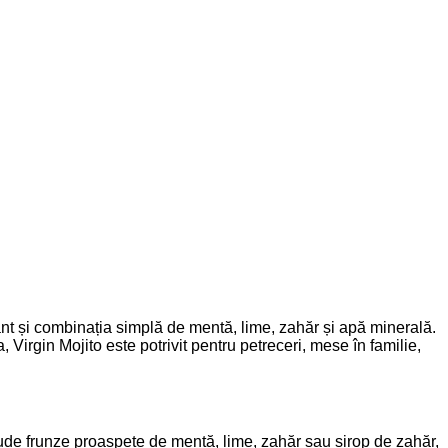
ant și combinația simplă de mentă, lime, zahăr și apă minerală.
Virgin Mojito este potrivit pentru petreceri, mese în familie,
nclude frunze proaspete de mentă, lime, zahăr sau sirop de zahăr,