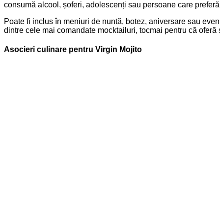
consumă alcool, șoferi, adolescenți sau persoane care preferă
Poate fi inclus în meniuri de nuntă, botez, aniversare sau eveni
dintre cele mai comandate mocktailuri, tocmai pentru că oferă se
Asocieri culinare pentru Virgin Mojito
Virgin Mojito se potrivește foarte bine cu preparate ușoare și 
preparate asiatice ușor picante. Aciditatea lime-ului și prospe
Este excelent și lângă deserturi de vară, precum salată de fruct
guacamole, legume crude, hummus sau brânzeturi proaspete.
De ce merită ales cocktailul Virgin Mojito
Cocktailul Virgin Mojito este o băutură fără alcool simplă, elegan
evenimente festive și momente relaxate.
Dacă vrei o băutură fresh, cu aromă de mentă și lime, Virgin Mo
pregătit acasă.
mai 19, 2026
Publicat de
admin
la
mai 19, 2026
Categorii