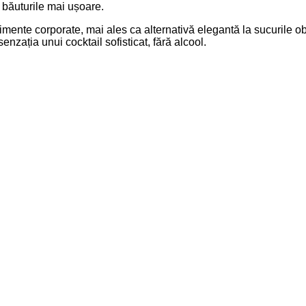
 băuturile mai ușoare.
mente corporate, mai ales ca alternativă elegantă la sucurile obi
nzația unui cocktail sofisticat, fără alcool.
proaspete. Merge lângă salate, bruschete, tacos, pește la grătar,
țimea mentei echilibrează mâncărurile aromate și curăță palatul.
e, sorbet, cheesecake cu lime, tartă cu lămâie sau înghețată de v
tă și foarte răcoritoare. Se prepară rapid, arată bine în pahar și 
jito este una dintre cele mai inspirate alegeri. Are aspect de co