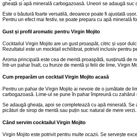
gheață și apă minerală carbogazoasă. Uneori se adaugă suc de 
Este o băutură foarte versatilă, deoarece poate fi ajustată ușor
Pentru un efect mai festiv, se poate prepara cu apă minerală f
Gust și profil aromatic pentru Virgin Mojito
Cocktailul Virgin Mojito are un gust proaspăt, citric și ușor d
Rezultatul este un mocktail echilibrat, potrivit inclusiv pentru 
Aroma principală este cea de mentă proaspătă, susținută de not
într-un pahar înalt, cu frunze de mentă și felii de lime, Virgin M
Cum preparăm un cocktail Virgin Mojito acasă
Pentru un pahar de Virgin Mojito ai nevoie de o jumătate de li
carbogazoasă. Lime-ul se pune în pahar împreună cu zahărul și 
Se adaugă gheața, apoi se completează cu apă minerală. Se am
picături de sirop de mentă sau puțin suc natural de mere verzi.
Când servim cocktailul Virgin Mojito
Virgin Mojito este potrivit pentru multe ocazii. Se servește exce