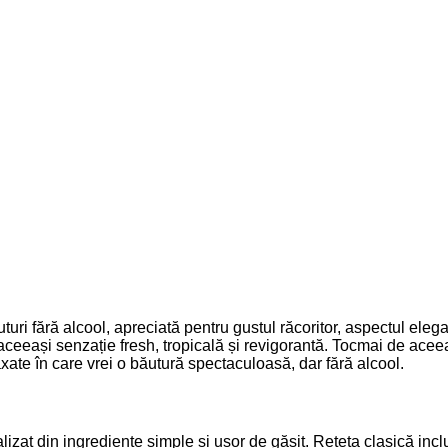
uri fără alcool, apreciată pentru gustul răcoritor, aspectul eleg
ceeași senzație fresh, tropicală și revigorantă. Tocmai de aceea, 
xate în care vrei o băutură spectaculoasă, dar fără alcool.
ealizat din ingrediente simple și ușor de găsit. Rețeta clasică i