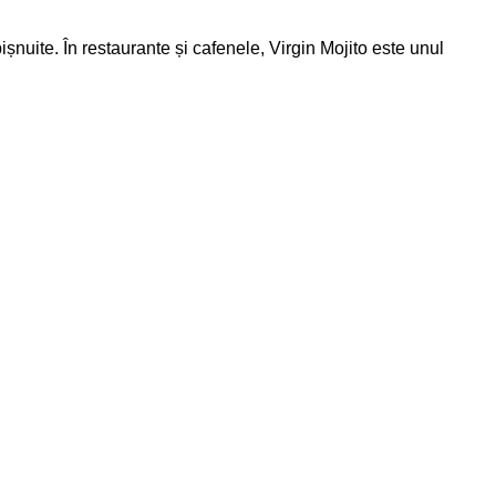
șnuite. În restaurante și cafenele, Virgin Mojito este unul
 fructe de mare, pui condimentat, legume la cuptor sau
anilie. Pentru platouri de gustări, poate fi servit cu nachos,
poate fi adaptat după gust. Este potrivit pentru adulți, tineri,
cktail premium, dar rămâne accesibil, natural și ușor de