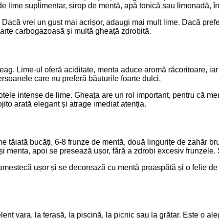
lime suplimentar, sirop de mentă, apă tonică sau limonadă, în f
. Dacă vrei un gust mai acrișor, adaugi mai mult lime. Dacă prefe
oarte carbogazoasă și multă gheață zdrobită.
ulceag. Lime-ul oferă aciditate, menta aduce aromă răcoritoare, 
persoanele care nu preferă băuturile foarte dulci.
ele intense de lime. Gheața are un rol important, pentru că men
ojito arată elegant și atrage imediat atenția.
me tăiată bucăți, 6-8 frunze de mentă, două lingurițe de zahăr br
menta, apoi se presează ușor, fără a zdrobi excesiv frunzele. S
estecă ușor și se decorează cu mentă proaspătă și o felie de 
lent vara, la terasă, la piscină, la picnic sau la grătar. Este o a