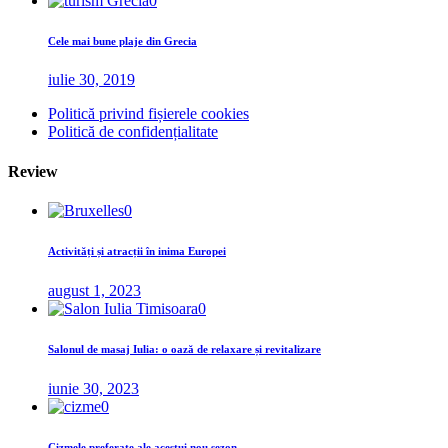
0
Cele mai bune plaje din Grecia
iulie 30, 2019
Politică privind fișierele cookies
Politică de confidențialitate
Review
0
Activități și atracții în inima Europei
august 1, 2023
0
Salonul de masaj Iulia: o oază de relaxare și revitalizare
iunie 30, 2023
0
Cizmele preferate ale acestui nou sezon