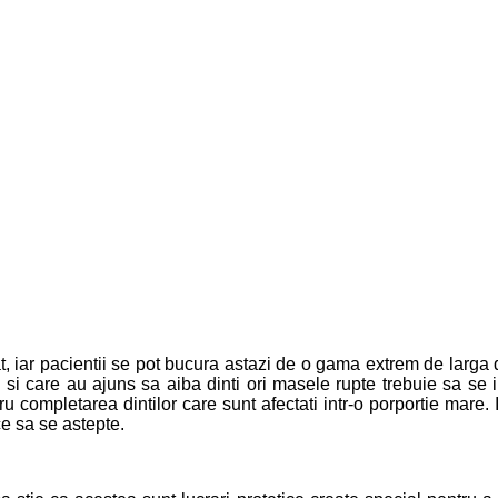
 iar pacientii se pot bucura astazi de o gama extrem de larga de 
le si care au ajuns sa aiba dinti ori masele rupte trebuie sa s
ru completarea dintilor care sunt afectati intr-o porportie mare
ce sa se astepte.