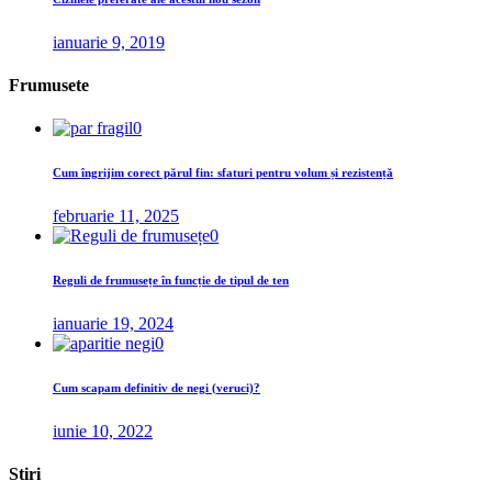
ianuarie 9, 2019
Frumusete
0
Cum îngrijim corect părul fin: sfaturi pentru volum și rezistență
februarie 11, 2025
0
Reguli de frumusețe în funcție de tipul de ten
ianuarie 19, 2024
0
Cum scapam definitiv de negi (veruci)?
iunie 10, 2022
Stiri