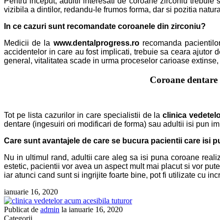
Pentru inceput, adultii interesati de
coroane zirconiu
trebuie 
vizibila a dintilor, redandu-le frumos forma, dar si pozitia natu
In ce cazuri sunt recomandate coroanele din zirconiu?
Medicii de la
www.dentalprogress.ro
recomanda pacientilor 
accidentelor in care au fost implicati, trebuie sa ceara ajutor d
general, vitalitatea scade in urma proceselor carioase extinse
Coroane dentare d
Tot pe lista cazurilor in care specialistii de la
clinica vedetel
dentare (ingesuiri ori modificari de forma) sau adultii isi pun 
Care sunt avantajele de care se bucura pacientii care isi p
Nu in ultimul rand, adultii care aleg sa isi puna coroane rea
estetic, pacientii vor avea un aspect mult mai placut si vor pute
iar atunci cand sunt si ingrijite foarte bine, pot fi utilizate cu i
ianuarie 16, 2020
Publicat de
admin
la
ianuarie 16, 2020
Categorii