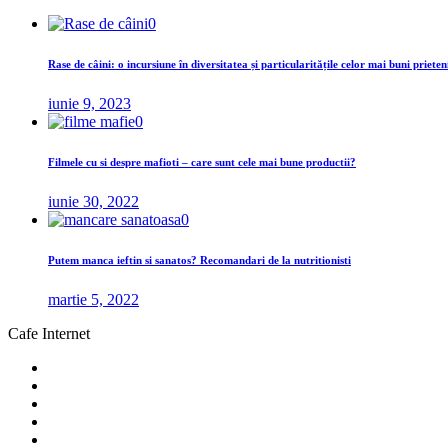
0
Rase de câini: o incursiune în diversitatea și particularitățile celor mai buni prieten
iunie 9, 2023
0
Filmele cu si despre mafioti – care sunt cele mai bune productii?
iunie 30, 2022
0
Putem manca ieftin si sanatos? Recomandari de la nutritionisti
martie 5, 2022
Cafe Internet