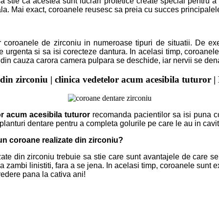
sa stie ca acestea sunt lucrari protetice create special pentru 
rala. Mai exact, coroanele reusesc sa preia cu succes principalele 
coroanele de zirconiu in numeroase tipuri de situatii. De exem
e urgenta si sa isi corecteze dantura. In acelasi timp, coroanele s
, din cauza carora camera pulpara se deschide, iar nervii se den
in zirconiu | clinica vedetelor acum acesibila tuturor |
or acum acesibila tuturor
recomanda pacientilor sa isi puna c
implanturi dentare pentru a completa golurile pe care le au in cavi
un coroane realizate din zirconiu?
lizate din zirconiu trebuie sa stie care sunt avantajele de care
a zambi linistiti, fara a se jena. In acelasi timp, coroanele sunt e
ncredere pana la cativa ani!