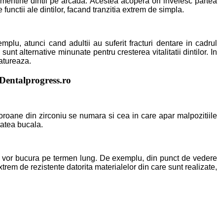
a mentine dintii pe arcada. Acestea acopera ori invelesc partea
functii ale dintilor, facand tranzitia extrem de simpla.
plu, atunci cand adultii au suferit fracturi dentare in cadrul
unt alternative minunate pentru cresterea vitalitatii dintilor. In
atureaza.
 Dentalprogress.ro
oroane din zirconiu se numara si cea in care apar malpozitiile
tatea bucala.
 se vor bucura pe termen lung. De exemplu, din punct de vedere
xtrem de rezistente datorita materialelor din care sunt realizate,