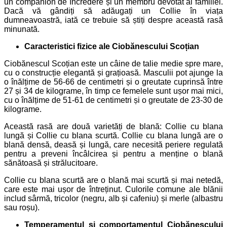
un companion de încredere și un membru devotat al familiei.
Dacă vă gândiți să adăugați un Collie în viața
dumneavoastră, iată ce trebuie să știți despre această rasă
minunată.
Caracteristici fizice ale Ciobănescului Scoțian
Ciobănescul Scoțian este un câine de talie medie spre mare,
cu o construcție elegantă și grațioasă. Masculii pot ajunge la
o înălțime de 56-66 de centimetri și o greutate cuprinsă între
27 și 34 de kilograme, în timp ce femelele sunt ușor mai mici,
cu o înălțime de 51-61 de centimetri și o greutate de 23-30 de
kilograme.
Această rasă are două varietăți de blană: Collie cu blana
lungă și Collie cu blana scurtă. Collie cu blana lungă are o
blană densă, deasă și lungă, care necesită periere regulată
pentru a preveni încâlcirea și pentru a menține o blană
sănătoasă și strălucitoare.
Collie cu blana scurtă are o blană mai scurtă și mai netedă,
care este mai ușor de întreținut. Culorile comune ale blănii
includ sârmă, tricolor (negru, alb și cafeniu) și merle (albastru
sau roșu).
Temperamentul și comportamentul Ciobănescului