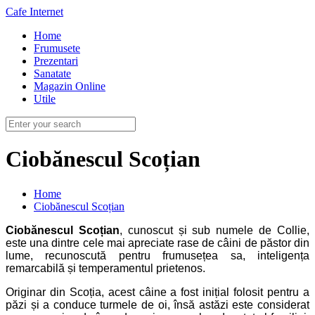
Cafe Internet
Home
Frumusete
Prezentari
Sanatate
Magazin Online
Utile
Ciobănescul Scoțian
Home
Ciobănescul Scoțian
Ciobănescul Scoțian
, cunoscut și sub numele de Collie,
este una dintre cele mai apreciate rase de câini de păstor din
lume, recunoscută pentru frumusețea sa, inteligența
remarcabilă și temperamentul prietenos.
Originar din Scoția, acest câine a fost inițial folosit pentru a
păzi și a conduce turmele de oi, însă astăzi este considerat