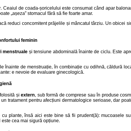
v
. Ceaiul de coada-șoricelului este consumat când apar balona
oate „așeza” stomacul fără să fie foarte amar.
dacă reduci concomitent prăjelile și mâncatul târziu. Un obicei 
nfortului feminin
i menstruale
și tensiune abdominală înainte de ciclu. Este apre
 înainte de menstruație, în combinație cu odihnă, căldură locală
ante: e nevoie de evaluare ginecologică.
igienă
 folosită și
extern
, sub formă de comprese sau în produse cosmetic
te un tratament pentru afecțiuni dermatologice serioase, dar poa
u plante, însă aici este bine să fii prudent(ă): mucoasele sunt
 este cea mai sigură opțiune.