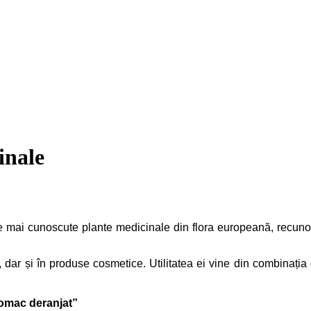
inale
e mai cunoscute plante medicinale din flora europeană, recunosc
dar și în produse cosmetice. Utilitatea ei vine din combinația de
tomac deranjat”