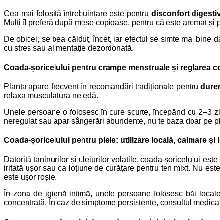
Cea mai folosită întrebuințare este pentru
disconfort digesti
Mulți îl preferă după mese copioase, pentru că este aromat și p
De obicei, se bea călduț, încet, iar efectul se simte mai bine 
cu stres sau alimentație dezordonată.
Coada-șoricelului pentru crampe menstruale și reglarea co
Planta apare frecvent în recomandări tradiționale pentru
durer
relaxa musculatura netedă.
Unele persoane o folosesc în cure scurte, începând cu 2–3 zile
neregulat sau apar sângerări abundente, nu te baza doar pe pl
Coada-șoricelului pentru piele: utilizare locală, calmare și 
Datorită taninurilor și uleiurilor volatile, coada-șoricelului este
iritată ușor sau ca loțiune de curățare pentru ten mixt. Nu es
este ușor roșie.
În zona de igienă intimă, unele persoane folosesc băi locale c
concentrată. În caz de simptome persistente, consultul medical