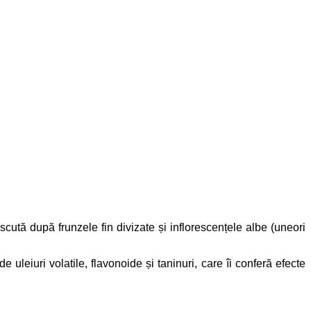
ută după frunzele fin divizate și inflorescențele albe (uneori
 uleiuri volatile, flavonoide și taninuri, care îi conferă efecte