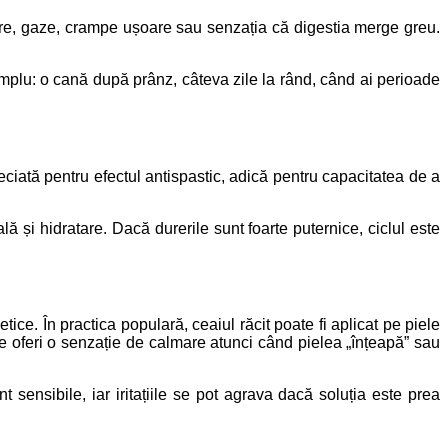
re, gaze, crampe ușoare sau senzația că digestia merge greu.
simplu: o cană după prânz, câteva zile la rând, când ai perioade
ciată pentru efectul antispastic, adică pentru capacitatea de a
 și hidratare. Dacă durerile sunt foarte puternice, ciclul este
e. În practica populară, ceaiul răcit poate fi aplicat pe piele
te oferi o senzație de calmare atunci când pielea „înțeapă” sau
 sensibile, iar iritațiile se pot agrava dacă soluția este prea