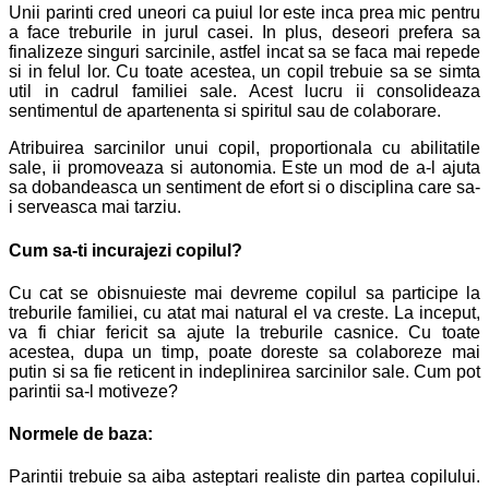
Unii parinti cred uneori ca puiul lor este inca prea mic pentru
a face treburile in jurul casei. In plus, deseori prefera sa
finalizeze singuri sarcinile, astfel incat sa se faca mai repede
si in felul lor. Cu toate acestea, un copil trebuie sa se simta
util in cadrul familiei sale. Acest lucru ii consolideaza
sentimentul de apartenenta si spiritul sau de colaborare.
Atribuirea sarcinilor unui copil, proportionala cu abilitatile
sale, ii promoveaza si autonomia. Este un mod de a-l ajuta
sa dobandeasca un sentiment de efort si o disciplina care sa-
i serveasca mai tarziu.
Cum sa-ti incurajezi copilul?
Cu cat se obisnuieste mai devreme copilul sa participe la
treburile familiei, cu atat mai natural el va creste. La inceput,
va fi chiar fericit sa ajute la treburile casnice. Cu toate
acestea, dupa un timp, poate doreste sa colaboreze mai
putin si sa fie reticent in indeplinirea sarcinilor sale. Cum pot
parintii sa-l motiveze?
Normele de baza:
Parintii trebuie sa aiba asteptari realiste din partea copilului.