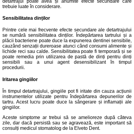
detartrajul poate avea și anumite efecte secundare care
trebuie luate în considerare.
Sensibilitatea dinților
Printre cele mai frecvente efecte secundare ale detartrajului
se numără sensibilitatea dinților. Îndepărtarea tartrului și a
plăcii bacteriene poate duce la expunerea dentinei sensibile,
cauzând senzații dureroase atunci când consumi alimente și
lichide reci sau calde. Sensibilitatea poate fi temporară și se
poate remedia prin utilizarea de pastă de dinți pentru dinți
sensibili sau a unui agent desensibilizant în timpul
procedurii.
Iritarea gingiilor
În timpul detartrajului, gingiile pot fi iritate din cauza acțiunii
instrumentelor utilizate pentru îndepărtarea depunerilor de
tartru. Acest lucru poate duce la sângerare și inflamații ale
gingiilor.
Aceste simptome ar trebui să se amelioreze după câteva
zile, dar dacă persistă sau se agravează, este important să
consulți medicul stomatolog de la Elveto Dent.