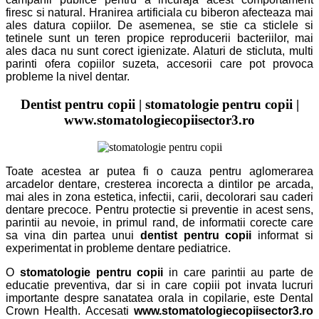
firesc si natural. Hranirea artificiala cu biberon afecteaza mai
ales datura copiilor. De asemenea, se stie ca sticlele si
tetinele sunt un teren propice reproducerii bacteriilor, mai
ales daca nu sunt corect igienizate. Alaturi de sticluta, multi
parinti ofera copiilor suzeta, accesorii care pot provoca
probleme la nivel dentar.
Dentist pentru copii | stomatologie pentru copii |
www.stomatologiecopiisector3.ro
Toate acestea ar putea fi o cauza pentru aglomerarea
arcadelor dentare, cresterea incorecta a dintilor pe arcada,
mai ales in zona estetica, infectii, carii, decolorari sau caderi
dentare precoce. Pentru protectie si preventie in acest sens,
parintii au nevoie, in primul rand, de informatii corecte care
sa vina din partea unui
dentist pentru copii
informat si
experimentat in probleme dentare pediatrice.
O
stomatologie pentru copii
in care parintii au parte de
educatie preventiva, dar si in care copiii pot invata lucruri
importante despre sanatatea orala in copilarie, este Dental
Crown Health. Accesati
www.stomatologiecopiisector3.ro