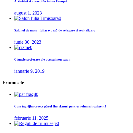
Activități și atracții în inima Europei
august 1, 2023
0
Salonul de masaj Iulia: o oază de relaxare și revitalizare
iunie 30, 2023
0
Cizmele preferate ale acestui nou sezon
ianuarie 9, 2019
Frumusete
0
Cum îngrijim corect părul fin: sfaturi pentru volum și rezistență
februarie 11, 2025
0