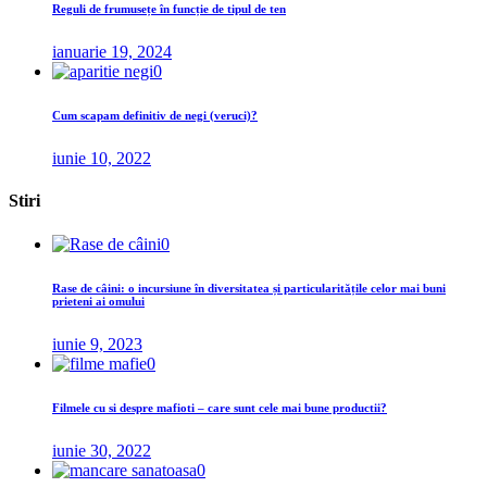
Reguli de frumusețe în funcție de tipul de ten
ianuarie 19, 2024
0
Cum scapam definitiv de negi (veruci)?
iunie 10, 2022
Stiri
0
Rase de câini: o incursiune în diversitatea și particularitățile celor mai buni
prieteni ai omului
iunie 9, 2023
0
Filmele cu si despre mafioti – care sunt cele mai bune productii?
iunie 30, 2022
0