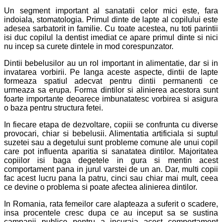
Un segment important al sanatatii celor mici este, fara
indoiala, stomatologia. Primul dinte de lapte al copilului este
adesea sarbatorit in familie. Cu toate acestea, nu toti parintii
isi duc copilul la dentist imediat ce apare primul dinte si nici
nu incep sa curete dintele in mod corespunzator.
Dintii bebelusilor au un rol important in alimentatie, dar si in
invatarea vorbirii. Pe langa aceste aspecte, dintii de lapte
formeaza spatiul adecvat pentru dintii permanenti ce
urmeaza sa erupa. Forma dintilor si alinierea acestora sunt
foarte importante deoarece imbunatatesc vorbirea si asigura
o baza pentru structura fetei.
In fiecare etapa de dezvoltare, copiii se confrunta cu diverse
provocari, chiar si bebelusii. Alimentatia artificiala si suptul
suzetei sau a degetului sunt probleme comune ale unui copil
care pot influenta aparitia si sanatatea dintilor. Majoritatea
copiilor isi baga degetele in gura si mentin acest
comportament pana in jurul varstei de un an. Dar, multi copii
fac acest lucru pana la patru, cinci sau chiar mai mult, ceea
ce devine o problema si poate afectea alinierea dintilor.
In Romania, rata femeilor care alapteaza a suferit o scadere,
insa procentele cresc dupa ce au inceput sa se sustina
campanii publice pentru a incuraja acest comportament