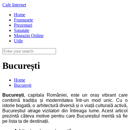
Cafe Internet
Home
Frumusete
Prezentari
Sanatate
Magazin Online
Utile
București
Home
București
București
, capitala României, este un oraș vibrant care
combină tradiția și modernitatea într-un mod unic. Cu o
istorie bogată, o arhitectură diversă și o viață culturală activă,
Bucureștiul atrage vizitatori din întreaga lume. Acest articol
prezintă câteva motive pentru care Bucureștiul merită să fie
pe lista ta de destinații.