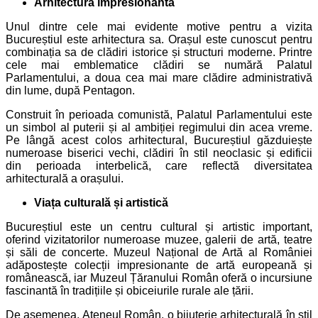
Arhitectura impresionantă
Unul dintre cele mai evidente motive pentru a vizita
Bucureștiul este arhitectura sa. Orașul este cunoscut pentru
combinația sa de clădiri istorice și structuri moderne. Printre
cele mai emblematice clădiri se numără Palatul
Parlamentului, a doua cea mai mare clădire administrativă
din lume, după Pentagon.
Construit în perioada comunistă, Palatul Parlamentului este
un simbol al puterii și al ambiției regimului din acea vreme.
Pe lângă acest colos arhitectural, Bucureștiul găzduiește
numeroase biserici vechi, clădiri în stil neoclasic și edificii
din perioada interbelică, care reflectă diversitatea
arhitecturală a orașului.
Viața culturală și artistică
Bucureștiul este un centru cultural și artistic important,
oferind vizitatorilor numeroase muzee, galerii de artă, teatre
și săli de concerte. Muzeul Național de Artă al României
adăpostește colecții impresionante de artă europeană și
românească, iar Muzeul Țăranului Român oferă o incursiune
fascinantă în tradițiile și obiceiurile rurale ale țării.
De asemenea, Ateneul Român, o bijuterie arhitecturală în stil